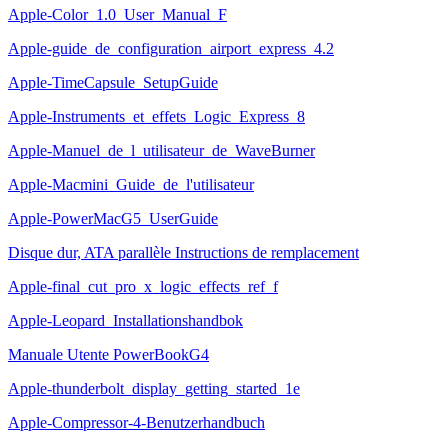
Apple-Color_1.0_User_Manual_F
Apple-guide_de_configuration_airport_express_4.2
Apple-TimeCapsule_SetupGuide
Apple-Instruments_et_effets_Logic_Express_8
Apple-Manuel_de_l_utilisateur_de_WaveBurner
Apple-Macmini_Guide_de_l'utilisateur
Apple-PowerMacG5_UserGuide
Disque dur, ATA parallèle Instructions de remplacement
Apple-final_cut_pro_x_logic_effects_ref_f
Apple-Leopard_Installationshandbok
Manuale Utente PowerBookG4
Apple-thunderbolt_display_getting_started_1e
Apple-Compressor-4-Benutzerhandbuch