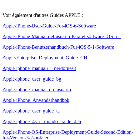
Voir également d'autres Guides APPLE :
Apple-iPhone-User-Guide-For-iOS-6-Software
Apple-iPhone-Manual-del-usuario-Para-el-software-iOS-5-1
Apple-iPhone-Benutzerhandbuch-Fur-iOS-5-1-Software
Apple-Enterprise_Deployment_Guide_CH
Apple-iphone_manuali_i_perdoruesit
Apple-iphone_user_guide_bg
Apple-iphone_manual_do_usuario
Apple-iPhone_Anvandarhandbok
Apple-iphone_user_guide_ta
Apple-iphone_4s_il_mondo_tra_le_dita
Apple-iPhone-OS-Enterprise-Deployment-Guide-Second-Edition-
for-Version-3-2-or-later