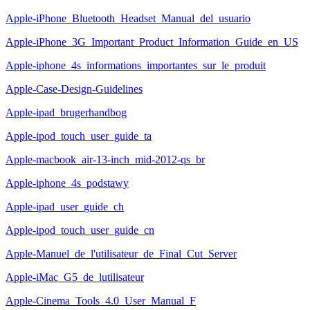
Apple-iPhone_Bluetooth_Headset_Manual_del_usuario
Apple-iPhone_3G_Important_Product_Information_Guide_en_US
Apple-iphone_4s_informations_importantes_sur_le_produit
Apple-Case-Design-Guidelines
Apple-ipad_brugerhandbog
Apple-ipod_touch_user_guide_ta
Apple-macbook_air-13-inch_mid-2012-qs_br
Apple-iphone_4s_podstawy
Apple-ipad_user_guide_ch
Apple-ipod_touch_user_guide_cn
Apple-Manuel_de_l'utilisateur_de_Final_Cut_Server
Apple-iMac_G5_de_lutilisateur
Apple-Cinema_Tools_4.0_User_Manual_F