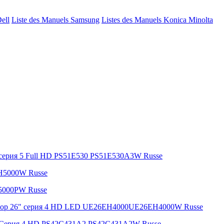
Dell
Liste des Manuels Samsung
Listes des Manuels Konica Minolta
cерия 5 Full HD PS51E530 PS51E530A3W Russe
H5000W Russe
5000PW Russe
изор 26" серия 4 HD LED UE26EH4000UE26EH4000W Russe
" Серия 4 HD PS42C431A2 PS42C431A2W Russe