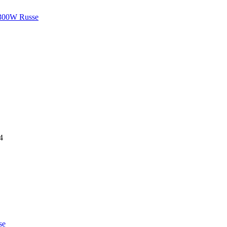
300W Russe
4
se