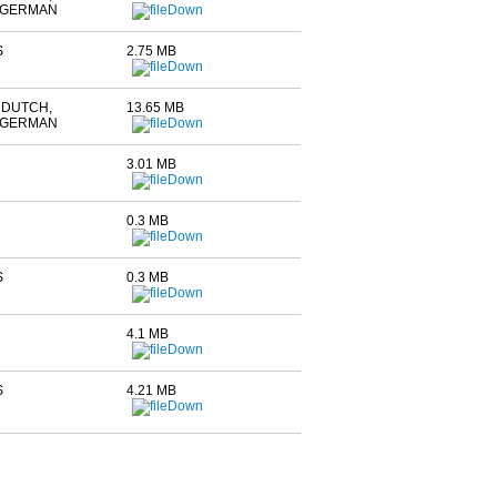
 GERMAN
S
2.75 MB
 DUTCH,
13.65 MB
 GERMAN
3.01 MB
0.3 MB
S
0.3 MB
4.1 MB
S
4.21 MB