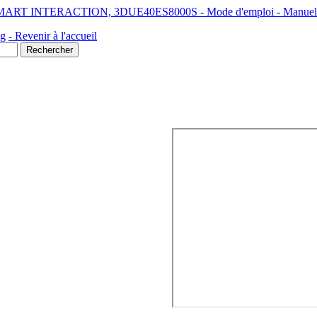
ART INTERACTION, 3DUE40ES8000S - Mode d'emploi - Manuel de l
ng
- Revenir à l'accueil