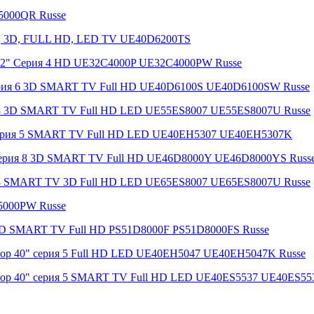
5000QR Russe
TV, 3D, FULL HD, LED TV UE40D6200TS
 32" Серия 4 HD UE32C4000P UE32C4000PW Russe
ерия 6 3D SMART TV Full HD UE40D6100S UE40D6100SW Russe
я 8 3D SMART TV Full HD LED UE55ES8007 UE55ES8007U Russe
 серия 5 SMART TV Full HD LED UE40EH5307 UE40EH5307K
 Серия 8 3D SMART TV Full HD UE46D8000Y UE46D8000YS Russ
я 8 SMART TV 3D Full HD LED UE65ES8007 UE65ES8007U Russe
5000PW Russe
 3D SMART TV Full HD PS51D8000F PS51D8000FS Russe
зор 40" серия 5 Full HD LED UE40EH5047 UE40EH5047K Russe
зор 40" серия 5 SMART TV Full HD LED UE40ES5537 UE40ES55