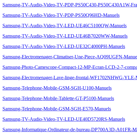
Samsung-TV-Audio-Video-TV-PDP-PS50C430-PS50C430A1W-Fran
Samsung-TV-Audio-Video-TV-PDP-PS50Q96HD-Manuels
Samsung-TV-Audio-Video-TV-LED-UE46C5100QW-Manuels
Samsung-TV-Audio-Video-TV-LED-UE46B7020WW-Manuels
Samsung-TV-Audio-Video-TV-LED-UE32C4000PH-Manuels
Samsung-Electromenager-Climatiser-Une-Piece-AQ09UGFN-Manue
Samsung-Photo-Camescope-Compact-12-MP-Ecran-LCD-2-7-compac
Samsung-Electromenager-Lave-linge-frontal-WF1702NHWG-YLE-
Samsung-Telephone-Mobile-GSM-SGH-U100-Manuels
Samsung-Telephone-Mobile-Tablette-GT-P5100-Manuels
Samsung-Telephone-Mobile-GSM-SGH-E570-Manuels
Samsung-TV-Audio-Video-TV-LED-UE40D5720RS-Manuels
Samsung-Informatique-Ordinateur-de-bureau-DP700A3D-A01FR-M