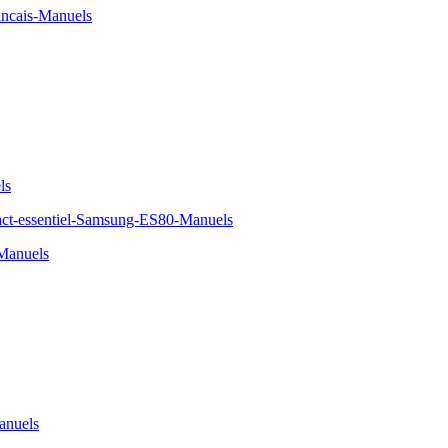
cais-Manuels
ls
t-essentiel-Samsung-ES80-Manuels
Manuels
anuels