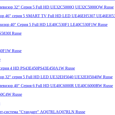
левизор 32" Серия 5 Full HD UE32C5000Q UE32C5000QW Russe
изор 46" серия 5 SMART TV Full HD LED UE46EH5307 UE46EH5
визор 40" Серия 5 Full HD LE40C530F1 LE40C530F1W Russe
5830I Russe
30F1W Russe
e
 cерия 4 HD PS43E450PS43E450A1W Russe
зор 32" серия 5 Full HD LED UE32EH5040 UE32EH5040W Russe
левизор 40" Серия 6 Full HD UE40C6000R UE40C6000RW Russe
50C4W Russe
e
плит-система "Стандарт" AQ07RLAQ07RLN Russe