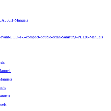
S23A350H-Manuels
avant-LCD-1-5-compact-double-ecran-Samsung-PL120-Manuels
els
Manuels
Manuels
uels
nuels
uels