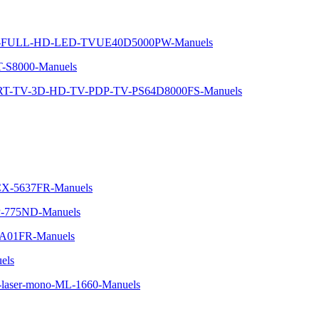
-5-FULL-HD-LED-TVUE40D5000PW-Manuels
T-S8000-Manuels
ART-TV-3D-HD-TV-PDP-TV-PS64D8000FS-Manuels
SCX-5637FR-Manuels
LP-775ND-Manuels
0-A01FR-Manuels
els
-laser-mono-ML-1660-Manuels