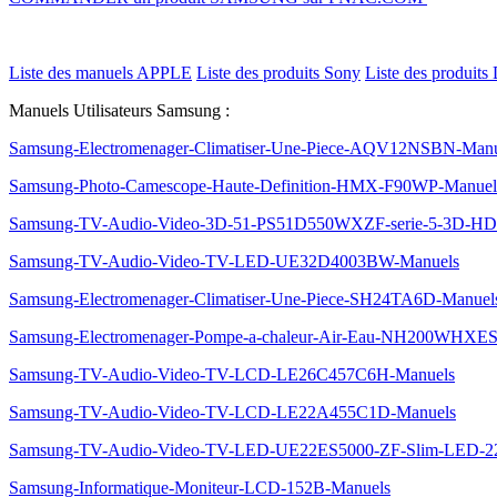
Liste des manuels APPLE
Liste des produits Sony
Liste des produits 
Manuels Utilisateurs Samsung :
Samsung-Electromenager-Climatiser-Une-Piece-AQV12NSBN-Manu
Samsung-Photo-Camescope-Haute-Definition-HMX-F90WP-Manuel
Samsung-TV-Audio-Video-3D-51-PS51D550WXZF-serie-5-3D-
Samsung-TV-Audio-Video-TV-LED-UE32D4003BW-Manuels
Samsung-Electromenager-Climatiser-Une-Piece-SH24TA6D-Manuel
Samsung-Electromenager-Pompe-a-chaleur-Air-Eau-NH200WHXES
Samsung-TV-Audio-Video-TV-LCD-LE26C457C6H-Manuels
Samsung-TV-Audio-Video-TV-LCD-LE22A455C1D-Manuels
Samsung-TV-Audio-Video-TV-LED-UE22ES5000-ZF-Slim-LED-
Samsung-Informatique-Moniteur-LCD-152B-Manuels