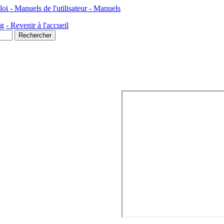
mpact Samsung SH100 - Mode d'emploi - Manuels de l'utilisateur - Manuels
ng
- Revenir à l'accueil