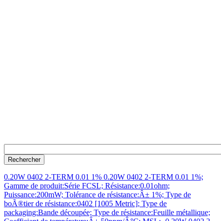
0.20W 0402 2-TERM 0.01 1% 0.20W 0402 2-TERM 0.01 1%;
Gamme de produit:Série FCSL; Résistance:0.01ohm;
Puissance:200mW; Tolérance de résistance:Â± 1%; Type de
boÃ®tier de résistance:0402 [1005 Metric]; Type de
packaging:Bande découpée; Type de résistance:Feuille métallique;