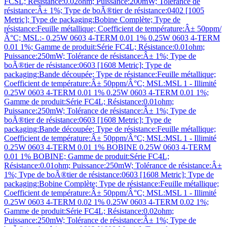
FCSL; Résistance:0.02ohm; Puissance:200mW; Tolérance de
résistance:Â± 1%; Type de boÃ®tier de résistance:0402 [1005
Metric]; Type de packaging:Bobine Complète; Type de
résistance:Feuille métallique; Coefficient de température:Â± 50ppm/
Â°C; MSL:- 0.25W 0603 4-TERM 0.01 1% 0.25W 0603 4-TERM
0.01 1%; Gamme de produit:Série FC4L; Résistance:0.01ohm;
Puissance:250mW; Tolérance de résistance:Â± 1%; Type de
boÃ®tier de résistance:0603 [1608 Metric]; Type de
packaging:Bande découpée; Type de résistance:Feuille métallique;
Coefficient de température:Â± 50ppm/Â°C; MSL:MSL 1 - Illimité
0.25W 0603 4-TERM 0.01 1% 0.25W 0603 4-TERM 0.01 1%;
Gamme de produit:Série FC4L; Résistance:0.01ohm;
Puissance:250mW; Tolérance de résistance:Â± 1%; Type de
boÃ®tier de résistance:0603 [1608 Metric]; Type de
packaging:Bande découpée; Type de résistance:Feuille métallique;
Coefficient de température:Â± 50ppm/Â°C; MSL:MSL 1 - Illimité
0.25W 0603 4-TERM 0.01 1% BOBINE 0.25W 0603 4-TERM
0.01 1% BOBINE; Gamme de produit:Série FC4L;
Résistance:0.01ohm; Puissance:250mW; Tolérance de résistance:Â±
1%; Type de boÃ®tier de résistance:0603 [1608 Metric]; Type de
packaging:Bobine Complète; Type de résistance:Feuille métallique;
Coefficient de température:Â± 50ppm/Â°C; MSL:MSL 1 - Illimité
0.25W 0603 4-TERM 0.02 1% 0.25W 0603 4-TERM 0.02 1%;
Gamme de produit:Série FC4L; Résistance:0.02ohm;
Puissance:250mW; Tolérance de résistance:Â± 1%; Type de