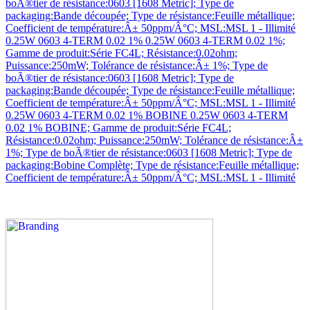
boÃ®tier de résistance:0603 [1608 Metric]; Type de
packaging:Bande découpée; Type de résistance:Feuille métallique;
Coefficient de température:Â± 50ppm/Â°C; MSL:MSL 1 - Illimité
0.25W 0603 4-TERM 0.02 1% 0.25W 0603 4-TERM 0.02 1%;
Gamme de produit:Série FC4L; Résistance:0.02ohm;
Puissance:250mW; Tolérance de résistance:Â± 1%; Type de
boÃ®tier de résistance:0603 [1608 Metric]; Type de
packaging:Bande découpée; Type de résistance:Feuille métallique;
Coefficient de température:Â± 50ppm/Â°C; MSL:MSL 1 - Illimité
0.25W 0603 4-TERM 0.02 1% BOBINE 0.25W 0603 4-TERM
0.02 1% BOBINE; Gamme de produit:Série FC4L;
Résistance:0.02ohm; Puissance:250mW; Tolérance de résistance:Â±
1%; Type de boÃ®tier de résistance:0603 [1608 Metric]; Type de
packaging:Bobine Complète; Type de résistance:Feuille métallique;
Coefficient de température:Â± 50ppm/Â°C; MSL:MSL 1 - Illimité