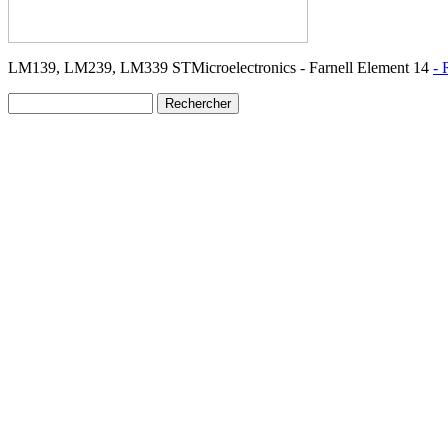
LM139, LM239, LM339 STMicroelectronics - Farnell Element 14
- 