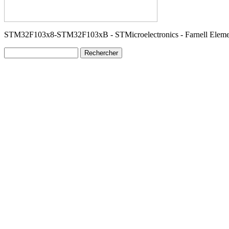
STM32F103x8-STM32F103xB - STMicroelectronics - Farnell Elem