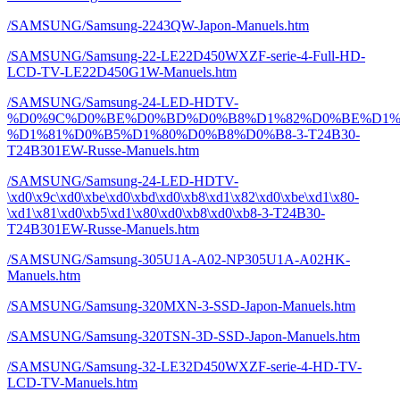
/SAMSUNG/Samsung-2243QW-Japon-Manuels.htm
/SAMSUNG/Samsung-22-LE22D450WXZF-serie-4-Full-HD-
LCD-TV-LE22D450G1W-Manuels.htm
/SAMSUNG/Samsung-24-LED-HDTV-
%D0%9C%D0%BE%D0%BD%D0%B8%D1%82%D0%BE%D1%
%D1%81%D0%B5%D1%80%D0%B8%D0%B8-3-T24B30-
T24B301EW-Russe-Manuels.htm
/SAMSUNG/Samsung-24-LED-HDTV-
\xd0\x9c\xd0\xbe\xd0\xbd\xd0\xb8\xd1\x82\xd0\xbe\xd1\x80-
\xd1\x81\xd0\xb5\xd1\x80\xd0\xb8\xd0\xb8-3-T24B30-
T24B301EW-Russe-Manuels.htm
/SAMSUNG/Samsung-305U1A-A02-NP305U1A-A02HK-
Manuels.htm
/SAMSUNG/Samsung-320MXN-3-SSD-Japon-Manuels.htm
/SAMSUNG/Samsung-320TSN-3D-SSD-Japon-Manuels.htm
/SAMSUNG/Samsung-32-LE32D450WXZF-serie-4-HD-TV-
LCD-TV-Manuels.htm