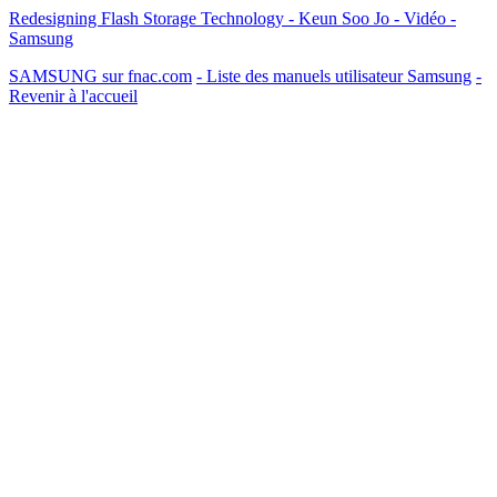
Redesigning Flash Storage Technology - Keun Soo Jo - Vidéo -
Samsung
SAMSUNG sur fnac.com
- Liste des manuels utilisateur Samsung
-
Revenir à l'accueil