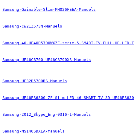
Samsung-Gainable-Slim-MH026FEEA-Manuels
Samsung-CW21Z573N-Manuels
Samsung-40-UE40D5700WXZF-serie-5-SMART-TV-FULL-HD-LED-T
Samsung-UE46C8700-UE46C8790XS-Manuels
Samsung-UE32D5700RS-Manuels
Samsung-UE46ES6300-ZF-Slim-LED-46-SMART-TV-3D-UE46ES630
Samsung-2012_Skype_Eng-0316-1-Manuels
Samsung-NS140SDXEA-Manuels