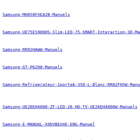
Samsung-MH050FXEA2B-Manuels
Samsung-UE75ES9000S-Slim-LED-75-SMART-Interaction-3D-Ma
Samsung-RR92HAWW-Manuels
Samsung-GT-P6200-Manuels
Samsung-Refrigerateur-1porteA-350-L-Blanc-RR82FHSW-Manu
Samsung-UE26EH4000-ZF-LED-26-HD-TV-UE26EH4000W-Manuels
Samsung-E-MANUAL-X9DVBEU4E-ENG-Manuel