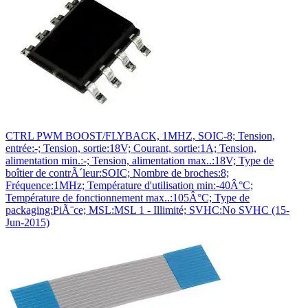
CTRL PWM BOOST/FLYBACK, 1MHZ, SOIC-8; Tension,
entrée:-; Tension, sortie:18V; Courant, sortie:1A; Tension,
alimentation min.:-; Tension, alimentation max..:18V; Type de
boîtier de contrÃ´leur:SOIC; Nombre de broches:8;
Fréquence:1MHz; Température d'utilisation min:-40Â°C;
Température de fonctionnement max..:105Â°C; Type de
packaging:PiÃ¨ce; MSL:MSL 1 - Illimité; SVHC:No SVHC (15-
Jun-2015)