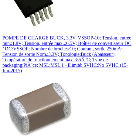
POMPE DE CHARGE BUCK, 3.3V, VSSOP-10; Tension, entrée
min.:1.8V; Tension, entrée max..:6.5V; Boîtier de convertisseur DC
/ DC:VSSOP; Nombre de broches:10; Courant, sortie:250mA;
Tension de sortie Nom.:3.3V; Topologie:Buck (Abaisseur);
Température de fonctionnement max..:85Â°C; Type de
packaging:PiÃ¨ce; MSL:MSL 1 - Illimité; SVHC:No SVHC (15-
Jun-2015)