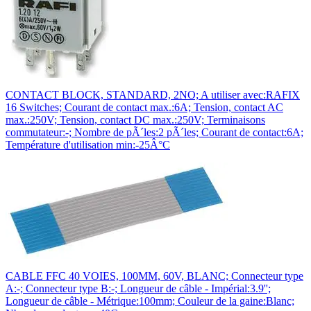
CONTACT BLOCK, STANDARD, 2NO; A utiliser avec:RAFIX
16 Switches; Courant de contact max.:6A; Tension, contact AC
max.:250V; Tension, contact DC max.:250V; Terminaisons
commutateur:-; Nombre de pÃ´les:2 pÃ´les; Courant de contact:6A;
Température d'utilisation min:-25Â°C
CABLE FFC 40 VOIES, 100MM, 60V, BLANC; Connecteur type
A:-; Connecteur type B:-; Longueur de câble - Impérial:3.9'';
Longueur de câble - Métrique:100mm; Couleur de la gaine:Blanc;