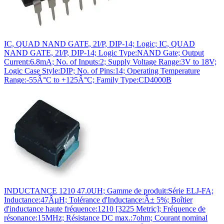
IC, QUAD NAND GATE, 2I/P, DIP-14; Logic; IC, QUAD
NAND GATE, 2I/P, DIP-14; Logic Type:NAND Gate; Output
Current:6.8mA; No. of Inputs:2; Supply Voltage Range:3V to 18V;
Logic Case Style:DIP; No. of Pins:14; Operating Temperature
Range:-55Â°C to +125Â°C; Family Type:CD4000B
INDUCTANCE 1210 47.0UH; Gamme de produit:Série ELJ-FA;
Inductance:47ÂµH; Tolérance d'Inductance:Â± 5%; Boîtier
d'inductance haute fréquence:1210 [3225 Metric]; Fréquence de
résonance:15MHz; Résistance DC max.:7ohm; Courant nominal