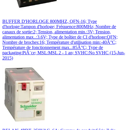
BUFFER D'HORLOGE 800MHZ, QFN-16; Type
d'horloge:Tampon d'horloge; Fréquence:800MHz; Nombre de
canaux de sortie:2; Tension, alimentation min.:3V; Tension,
alimentation max..:3.6V; Type de boîtier de CI d'horloge:QFN;
Nombre de broches:16; Température d'utilisation min:-40Â°C;
Température de fonctionnement max..:85Â°C; Type de
packaging:PiÃ¨ce; MSL:MSL 2 - 1 an; SVHC:No SVHC (15-Jun-
2015)