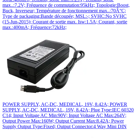
max..:7.2V; Fréquence de commutation:95kHz; Topologie:Boost,
Buck, Inverseur; Température de fonctionnement max..:70Â°C;
Type de packaging:Bande découpée; MSL:-; SVHC:No SVHC
(15-Jun-2015); Courant de sortie max. Isw:1.5A; Courant, sortie
max.:400mA; Fréquence:72kHz;
POWER SUPPLY, AC-DC, MEDICAL, 19V, 8.42A; POWER
SUPPLY, AC-DC, MEDICAL, 19V, 8.42A; Plug Type:IEC 60320
C14; Input Voltage AC Min:90V; Input Voltage AC Max:264V;
Output Power Max:160W; Output Current Max:8.42A; Power
Supply Output Type:Fixed; Output Connector:4 Way Mini DIN