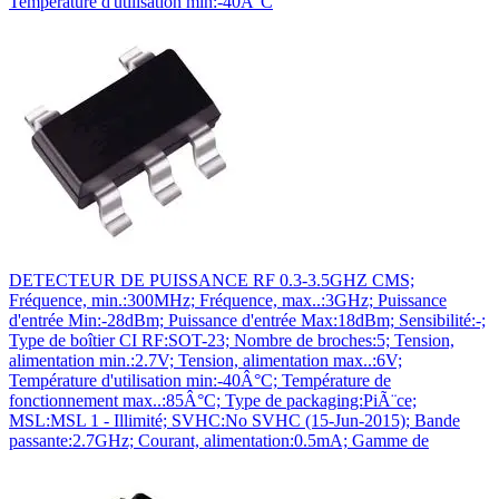
Température d'utilisation min:-40Â°C
DETECTEUR DE PUISSANCE RF 0.3-3.5GHZ CMS;
Fréquence, min.:300MHz; Fréquence, max..:3GHz; Puissance
d'entrée Min:-28dBm; Puissance d'entrée Max:18dBm; Sensibilité:-;
Type de boîtier CI RF:SOT-23; Nombre de broches:5; Tension,
alimentation min.:2.7V; Tension, alimentation max..:6V;
Température d'utilisation min:-40Â°C; Température de
fonctionnement max..:85Â°C; Type de packaging:PiÃ¨ce;
MSL:MSL 1 - Illimité; SVHC:No SVHC (15-Jun-2015); Bande
passante:2.7GHz; Courant, alimentation:0.5mA; Gamme de