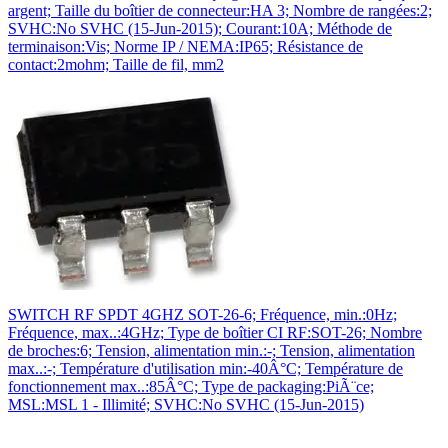
argent; Taille du boîtier de connecteur:HA 3; Nombre de rangées:2;
SVHC:No SVHC (15-Jun-2015); Courant:10A; Méthode de
terminaison:Vis; Norme IP / NEMA:IP65; Résistance de
contact:2mohm; Taille de fil, mm2
SWITCH RF SPDT 4GHZ SOT-26-6; Fréquence, min.:0Hz;
Fréquence, max..:4GHz; Type de boîtier CI RF:SOT-26; Nombre
de broches:6; Tension, alimentation min.:-; Tension, alimentation
max..:-; Température d'utilisation min:-40Â°C; Température de
fonctionnement max..:85Â°C; Type de packaging:PiÃ¨ce;
MSL:MSL 1 - Illimité; SVHC:No SVHC (15-Jun-2015)