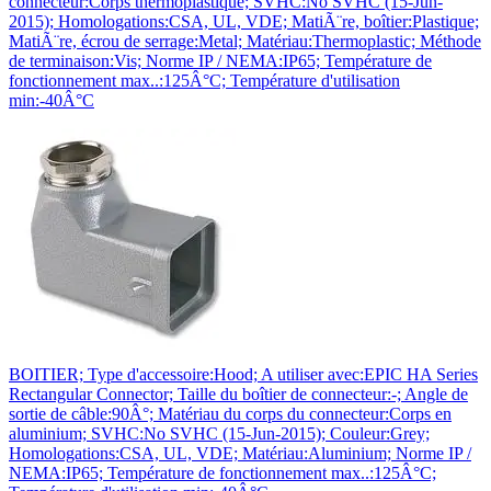
connecteur:Corps thermoplastique; SVHC:No SVHC (15-Jun-
2015); Homologations:CSA, UL, VDE; MatiÃ¨re, boîtier:Plastique;
MatiÃ¨re, écrou de serrage:Metal; Matériau:Thermoplastic; Méthode
de terminaison:Vis; Norme IP / NEMA:IP65; Température de
fonctionnement max..:125Â°C; Température d'utilisation
min:-40Â°C
BOITIER; Type d'accessoire:Hood; A utiliser avec:EPIC HA Series
Rectangular Connector; Taille du boîtier de connecteur:-; Angle de
sortie de câble:90Â°; Matériau du corps du connecteur:Corps en
aluminium; SVHC:No SVHC (15-Jun-2015); Couleur:Grey;
Homologations:CSA, UL, VDE; Matériau:Aluminium; Norme IP /
NEMA:IP65; Température de fonctionnement max..:125Â°C;