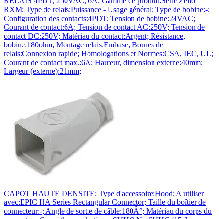
RELAIS 4PDT, 250VAC, 6A; Gamme de produit:Série Zelio
RXM; Type de relais:Puissance - Usage général; Type de bobine:-;
Configuration des contacts:4PDT; Tension de bobine:24VAC;
Courant de contact:6A; Tension de contact AC:250V; Tension de
contact DC:250V; Matériau du contact:Argent; Résistance,
bobine:180ohm; Montage relais:Embase; Bornes de
relais:Connexion rapide; Homologations et Normes:CSA, IEC, UL;
Courant de contact max.:6A; Hauteur, dimension externe:40mm;
Largeur (externe):21mm;
CAPOT HAUTE DENSITE; Type d'accessoire:Hood; A utiliser
avec:EPIC HA Series Rectangular Connector; Taille du boîtier de
connecteur:-; Angle de sortie de câble:180Â°; Matériau du corps du