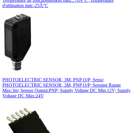
Température de fonctionnement max..:70Â°C; Température
d'utilisation min:-25Â°C
PHOTOELECTRIC SENSOR, 3M, PNP O/P; Sensi;
PHOTOELECTRIC SENSOR, 3M, PNP O/P; Sensing Range
Max:3m; Sensor Output:PNP; Supply Voltage DC Min:12V; Supply
Voltage DC Max:24V