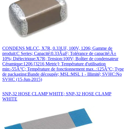
CONDENS MLCC, X7R, 0.33UF, 100V, 1206; Gamme de
produit:C Series; Capacité:0.33ÂµF; Tolérance de capacité:Â±
10%; Diélectrique:X7R; Tension:100V; Boîtier de condensateur
Céramique:1206 [3216 Metric]; Température d'utilisation
min:-55Â°C; Température de fonctionnement max..:125Â°C; Type
de packaging:Bande découpée; MSL:MSL 1 - Illimité; SVHC:No
SVHC (15-Jun-2015)
SNP-32 HOSE CLAMP WHITE; SNP-32 HOSE CLAMP
WHITE