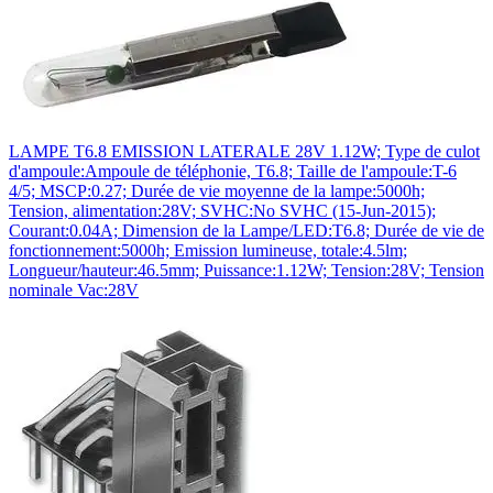
LAMPE T6.8 EMISSION LATERALE 28V 1.12W; Type de culot
d'ampoule:Ampoule de téléphonie, T6.8; Taille de l'ampoule:T-6
4/5; MSCP:0.27; Durée de vie moyenne de la lampe:5000h;
Tension, alimentation:28V; SVHC:No SVHC (15-Jun-2015);
Courant:0.04A; Dimension de la Lampe/LED:T6.8; Durée de vie de
fonctionnement:5000h; Emission lumineuse, totale:4.5lm;
Longueur/hauteur:46.5mm; Puissance:1.12W; Tension:28V; Tension
nominale Vac:28V