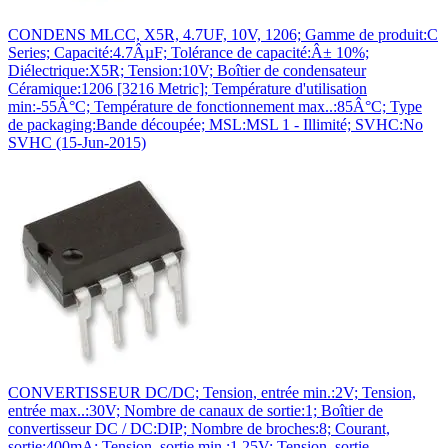
CONDENS MLCC, X5R, 4.7UF, 10V, 1206; Gamme de produit:C
Series; Capacité:4.7ÂµF; Tolérance de capacité:Â± 10%;
Diélectrique:X5R; Tension:10V; Boîtier de condensateur
Céramique:1206 [3216 Metric]; Température d'utilisation
min:-55Â°C; Température de fonctionnement max..:85Â°C; Type
de packaging:Bande découpée; MSL:MSL 1 - Illimité; SVHC:No
SVHC (15-Jun-2015)
CONVERTISSEUR DC/DC; Tension, entrée min.:2V; Tension,
entrée max..:30V; Nombre de canaux de sortie:1; Boîtier de
convertisseur DC / DC:DIP; Nombre de broches:8; Courant,
sortie:400mA; Tension, sortie min.:1.25V; Tension, sortie