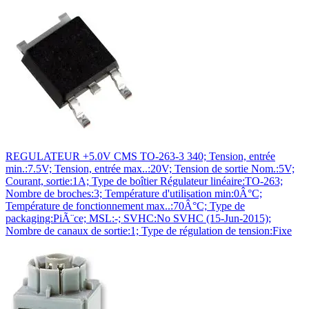
REGULATEUR +5.0V CMS TO-263-3 340; Tension, entrée
min.:7.5V; Tension, entrée max..:20V; Tension de sortie Nom.:5V;
Courant, sortie:1A; Type de boîtier Régulateur linéaire:TO-263;
Nombre de broches:3; Température d'utilisation min:0Â°C;
Température de fonctionnement max..:70Â°C; Type de
packaging:PiÃ¨ce; MSL:-; SVHC:No SVHC (15-Jun-2015);
Nombre de canaux de sortie:1; Type de régulation de tension:Fixe