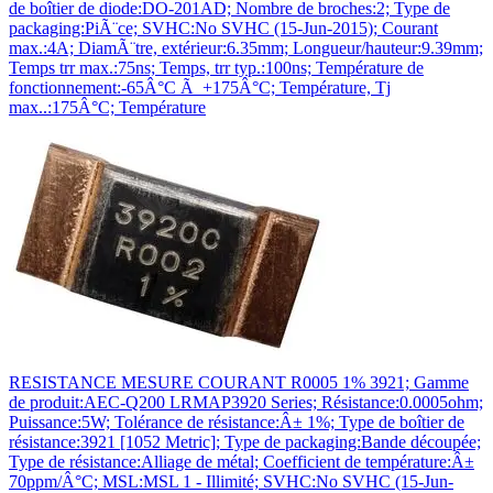
de boîtier de diode:DO-201AD; Nombre de broches:2; Type de
packaging:PiÃ¨ce; SVHC:No SVHC (15-Jun-2015); Courant
max.:4A; DiamÃ¨tre, extérieur:6.35mm; Longueur/hauteur:9.39mm;
Temps trr max.:75ns; Temps, trr typ.:100ns; Température de
fonctionnement:-65Â°C Ã +175Â°C; Température, Tj
max..:175Â°C; Température
RESISTANCE MESURE COURANT R0005 1% 3921; Gamme
de produit:AEC-Q200 LRMAP3920 Series; Résistance:0.0005ohm;
Puissance:5W; Tolérance de résistance:Â± 1%; Type de boîtier de
résistance:3921 [1052 Metric]; Type de packaging:Bande découpée;
Type de résistance:Alliage de métal; Coefficient de température:Â±
70ppm/Â°C; MSL:MSL 1 - Illimité; SVHC:No SVHC (15-Jun-