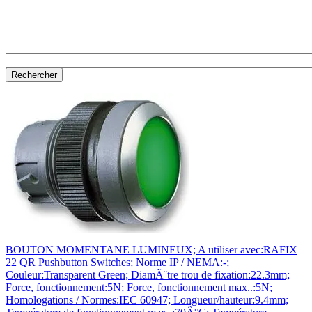
BOUTON MOMENTANE LUMINEUX; A utiliser avec:RAFIX
22 QR Pushbutton Switches; Norme IP / NEMA:-;
Couleur:Transparent Green; DiamÃ¨tre trou de fixation:22.3mm;
Force, fonctionnement:5N; Force, fonctionnement max..:5N;
Homologations / Normes:IEC 60947; Longueur/hauteur:9.4mm;