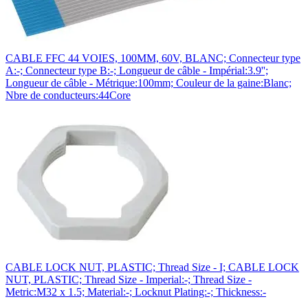
CABLE FFC 44 VOIES, 100MM, 60V, BLANC; Connecteur type
A:-; Connecteur type B:-; Longueur de câble - Impérial:3.9'';
Longueur de câble - Métrique:100mm; Couleur de la gaine:Blanc;
Nbre de conducteurs:44Core
CABLE LOCK NUT, PLASTIC; Thread Size - I; CABLE LOCK
NUT, PLASTIC; Thread Size - Imperial:-; Thread Size -
Metric:M32 x 1.5; Material:-; Locknut Plating:-; Thickness:-