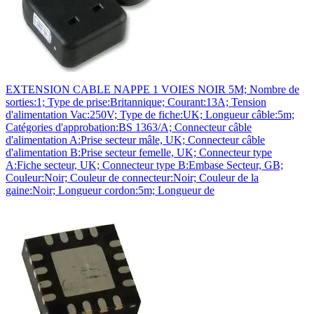
EXTENSION CABLE NAPPE 1 VOIES NOIR 5M; Nombre de
sorties:1; Type de prise:Britannique; Courant:13A; Tension
d'alimentation Vac:250V; Type de fiche:UK; Longueur câble:5m;
Catégories d'approbation:BS 1363/A; Connecteur câble
d'alimentation A:Prise secteur mâle, UK; Connecteur câble
d'alimentation B:Prise secteur femelle, UK; Connecteur type
A:Fiche secteur, UK; Connecteur type B:Embase Secteur, GB;
Couleur:Noir; Couleur de connecteur:Noir; Couleur de la
gaine:Noir; Longueur cordon:5m; Longueur de