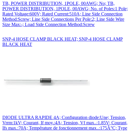
TB, POWER DISTRIBUTION, 1POLE, 00AWG; No; TB,
POWER DISTRIBUTION, 1POLE, 00AWG; No. of Poles:1 Pole;
Rated Voltage:600V; Rated Current:510A; Line Side Connection
Method:Screw; Line Side Connections Per Pole:2; Line Side Wire
Size Max:-; Load Side Connection Method:Screw
SNP-4 HOSE CLAMP BLACK HEAT; SNP-4 HOSE CLAMP
BLACK HEAT
DIODE ULTRA RAPIDE 4A; Configuration diode:Une; Tension,
Vrrm:1kV; Courant, If moy.:4A; Tension, Vf max..:1.85V; Courant,
Ifs max.:70A; Température de fonctionnement max..:175Â°C; Type