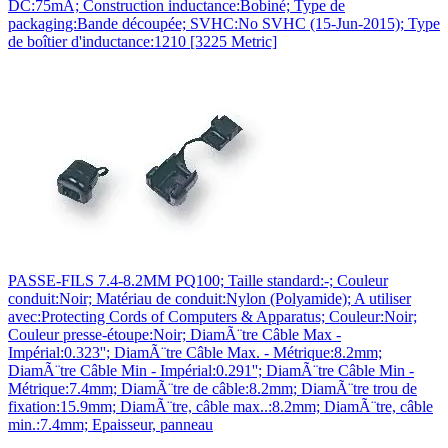
DC:75mA; Construction inductance:Bobiné; Type de
packaging:Bande découpée; SVHC:No SVHC (15-Jun-2015); Type
de boîtier d'inductance:1210 [3225 Metric]
PASSE-FILS 7.4-8.2MM PQ100; Taille standard:-; Couleur
conduit:Noir; Matériau de conduit:Nylon (Polyamide); A utiliser
avec:Protecting Cords of Computers & Apparatus; Couleur:Noir;
Couleur presse-étoupe:Noir; DiamÃ¨tre Câble Max -
Impérial:0.323''; DiamÃ¨tre Câble Max. - Métrique:8.2mm;
DiamÃ¨tre Câble Min - Impérial:0.291''; DiamÃ¨tre Câble Min -
Métrique:7.4mm; DiamÃ¨tre de câble:8.2mm; DiamÃ¨tre trou de
fixation:15.9mm; DiamÃ¨tre, câble max..:8.2mm; DiamÃ¨tre, câble
min.:7.4mm; Epaisseur, panneau