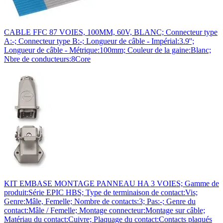
CABLE FFC 87 VOIES, 100MM, 60V, BLANC; Connecteur type
A:-; Connecteur type B:-; Longueur de câble - Impérial:3.9'';
Longueur de câble - Métrique:100mm; Couleur de la gaine:Blanc;
Nbre de conducteurs:8Core
KIT EMBASE MONTAGE PANNEAU HA 3 VOIES; Gamme de
produit:Série EPIC HBS; Type de terminaison de contact:Vis;
Genre:Mâle, Femelle; Nombre de contacts:3; Pas:-; Genre du
contact:Mâle / Femelle; Montage connecteur:Montage sur câble;
Matériau du contact:Cuivre; Plaquage du contact:Contacts plaqués