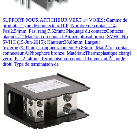
SUPPORT POUR AFFICHEUR VERT 14 VOIES; Gamme de
produit:-; Type de connecteur:DIP; Nombre de contacts:14;
Pas:2.54mm; Pas, rang:7.62mm; Plaquage du contact:Contacts
plaqués âˆ¨ Matériau du contact:Bronze phosphoreux; SVHC:No
SVHC (15-Jun-2015); Hauteur:36.83mm; Largeur
(externe):9.91mm; Longueur/hauteur:36.83mm; MatiÃ¨re, contact,
connecteur A:Phosphore bronze; Matériau:Thermoplastique chargé
verre; Pas:2.54mm; Terminaison du contact:Traversant Ã angle
droit; Type de terminaison de