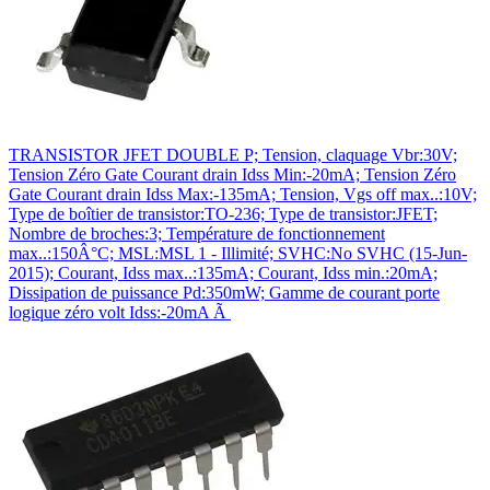
TRANSISTOR JFET DOUBLE P; Tension, claquage Vbr:30V;
Tension Zéro Gate Courant drain Idss Min:-20mA; Tension Zéro
Gate Courant drain Idss Max:-135mA; Tension, Vgs off max..:10V;
Type de boîtier de transistor:TO-236; Type de transistor:JFET;
Nombre de broches:3; Température de fonctionnement
max..:150Â°C; MSL:MSL 1 - Illimité; SVHC:No SVHC (15-Jun-
2015); Courant, Idss max..:135mA; Courant, Idss min.:20mA;
Dissipation de puissance Pd:350mW; Gamme de courant porte
logique zéro volt Idss:-20mA Ã