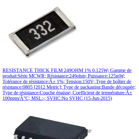
RESISTANCE THICK FILM 249OHM 1% 0.125W; Gamme de
produit:Série MCWR; Résistance:249ohm; Puissance:125mW;
Tolérance de résistance:Â± 1%; Tension:150V; Type de boîtier de
résistance:0805 [2012 Metric]; Type de packaging:Bande découpée;
Type de résistance:Couche épaisse; Coefficient de température:Â±
100ppm/Â°C; MSL:-; SVHC:No SVHC (15-Jun-2015)