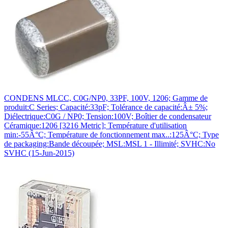
CONDENS MLCC, C0G/NP0, 33PF, 100V, 1206; Gamme de
produit:C Series; Capacité:33pF; Tolérance de capacité:Â± 5%;
Diélectrique:C0G / NP0; Tension:100V; Boîtier de condensateur
Céramique:1206 [3216 Metric]; Température d'utilisation
min:-55Â°C; Température de fonctionnement max..:125Â°C; Type
de packaging:Bande découpée; MSL:MSL 1 - Illimité; SVHC:No
SVHC (15-Jun-2015)