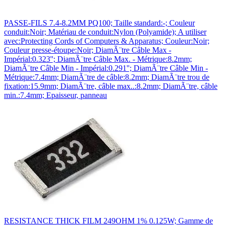
PASSE-FILS 7.4-8.2MM PQ100; Taille standard:-; Couleur
conduit:Noir; Matériau de conduit:Nylon (Polyamide); A utiliser
avec:Protecting Cords of Computers & Apparatus; Couleur:Noir;
Couleur presse-étoupe:Noir; DiamÃ¨tre Câble Max -
Impérial:0.323''; DiamÃ¨tre Câble Max. - Métrique:8.2mm;
DiamÃ¨tre Câble Min - Impérial:0.291''; DiamÃ¨tre Câble Min -
Métrique:7.4mm; DiamÃ¨tre de câble:8.2mm; DiamÃ¨tre trou de
fixation:15.9mm; DiamÃ¨tre, câble max..:8.2mm; DiamÃ¨tre, câble
min.:7.4mm; Epaisseur, panneau
RESISTANCE THICK FILM 249OHM 1% 0.125W; Gamme de