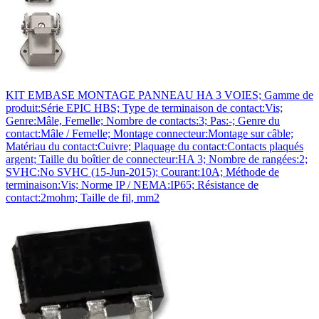
KIT EMBASE MONTAGE PANNEAU HA 3 VOIES; Gamme de
produit:Série EPIC HBS; Type de terminaison de contact:Vis;
Genre:Mâle, Femelle; Nombre de contacts:3; Pas:-; Genre du
contact:Mâle / Femelle; Montage connecteur:Montage sur câble;
Matériau du contact:Cuivre; Plaquage du contact:Contacts plaqués
argent; Taille du boîtier de connecteur:HA 3; Nombre de rangées:2;
SVHC:No SVHC (15-Jun-2015); Courant:10A; Méthode de
terminaison:Vis; Norme IP / NEMA:IP65; Résistance de
contact:2mohm; Taille de fil, mm2