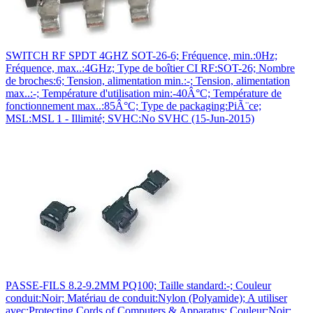
SWITCH RF SPDT 4GHZ SOT-26-6; Fréquence, min.:0Hz;
Fréquence, max..:4GHz; Type de boîtier CI RF:SOT-26; Nombre
de broches:6; Tension, alimentation min.:-; Tension, alimentation
max..:-; Température d'utilisation min:-40Â°C; Température de
fonctionnement max..:85Â°C; Type de packaging:PiÃ¨ce;
MSL:MSL 1 - Illimité; SVHC:No SVHC (15-Jun-2015)
PASSE-FILS 8.2-9.2MM PQ100; Taille standard:-; Couleur
conduit:Noir; Matériau de conduit:Nylon (Polyamide); A utiliser
avec:Protecting Cords of Computers & Apparatus; Couleur:Noir;