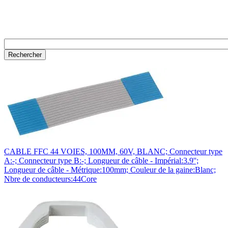
CABLE FFC 44 VOIES, 100MM, 60V, BLANC; Connecteur type
A:-; Connecteur type B:-; Longueur de câble - Impérial:3.9'';
Longueur de câble - Métrique:100mm; Couleur de la gaine:Blanc;
Nbre de conducteurs:44Core