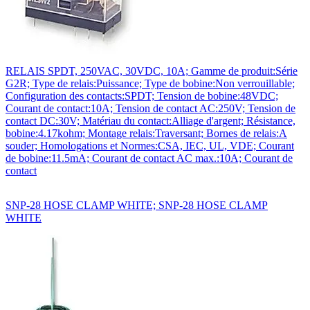
RELAIS SPDT, 250VAC, 30VDC, 10A; Gamme de produit:Série
G2R; Type de relais:Puissance; Type de bobine:Non verrouillable;
Configuration des contacts:SPDT; Tension de bobine:48VDC;
Courant de contact:10A; Tension de contact AC:250V; Tension de
contact DC:30V; Matériau du contact:Alliage d'argent; Résistance,
bobine:4.17kohm; Montage relais:Traversant; Bornes de relais:A
souder; Homologations et Normes:CSA, IEC, UL, VDE; Courant
de bobine:11.5mA; Courant de contact AC max.:10A; Courant de
contact
SNP-28 HOSE CLAMP WHITE; SNP-28 HOSE CLAMP
WHITE