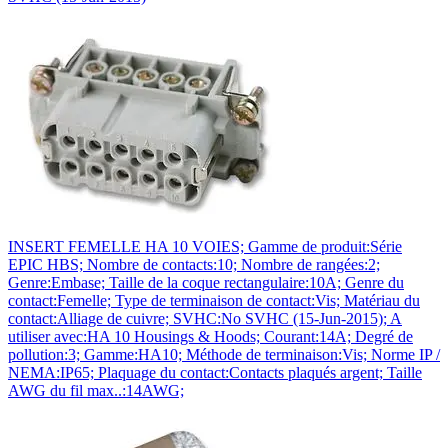
INSERT FEMELLE HA 10 VOIES; Gamme de produit:Série
EPIC HBS; Nombre de contacts:10; Nombre de rangées:2;
Genre:Embase; Taille de la coque rectangulaire:10A; Genre du
contact:Femelle; Type de terminaison de contact:Vis; Matériau du
contact:Alliage de cuivre; SVHC:No SVHC (15-Jun-2015); A
utiliser avec:HA 10 Housings & Hoods; Courant:14A; Degré de
pollution:3; Gamme:HA10; Méthode de terminaison:Vis; Norme IP /
NEMA:IP65; Plaquage du contact:Contacts plaqués argent; Taille
AWG du fil max..:14AWG;