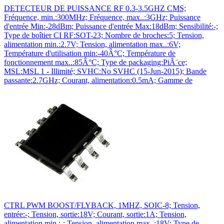
DETECTEUR DE PUISSANCE RF 0.3-3.5GHZ CMS;
Fréquence, min.:300MHz; Fréquence, max..:3GHz; Puissance
d'entrée Min:-28dBm; Puissance d'entrée Max:18dBm; Sensibilité:-;
Type de boîtier CI RF:SOT-23; Nombre de broches:5; Tension,
alimentation min.:2.7V; Tension, alimentation max..:6V;
Température d'utilisation min:-40Â°C; Température de
fonctionnement max..:85Â°C; Type de packaging:PiÃ¨ce;
MSL:MSL 1 - Illimité; SVHC:No SVHC (15-Jun-2015); Bande
passante:2.7GHz; Courant, alimentation:0.5mA; Gamme de
CTRL PWM BOOST/FLYBACK, 1MHZ, SOIC-8; Tension,
entrée:-; Tension, sortie:18V; Courant, sortie:1A; Tension,
alimentation min.:-; Tension, alimentation max..:18V; Type de