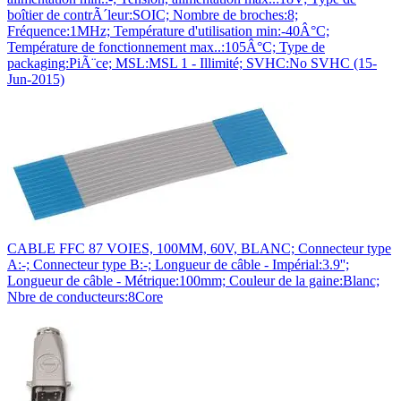
boîtier de contrÃ´leur:SOIC; Nombre de broches:8;
Fréquence:1MHz; Température d'utilisation min:-40Â°C;
Température de fonctionnement max..:105Â°C; Type de
packaging:PiÃ¨ce; MSL:MSL 1 - Illimité; SVHC:No SVHC (15-
Jun-2015)
CABLE FFC 87 VOIES, 100MM, 60V, BLANC; Connecteur type
A:-; Connecteur type B:-; Longueur de câble - Impérial:3.9'';
Longueur de câble - Métrique:100mm; Couleur de la gaine:Blanc;
Nbre de conducteurs:8Core