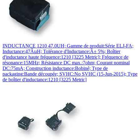
INDUCTANCE 1210 47.0UH; Gamme de produit:Série ELJ-FA;
Inductance:47ÂµH; Tolérance d'Inductance:Â± 5%; Boîtier
d'inductance haute fréquence:1210 [3225 Metric]; Fréquence de
résonance:15MHz; Résistance DC max.:7ohm; Courant nominal
DC:75mA; Construction inductance:Bobiné; Type de
packaging:Bande découpée; SVHC:No SVHC (15-Jun-2015); Type
de boîtier d'inductance:1210 [3225 Metric]