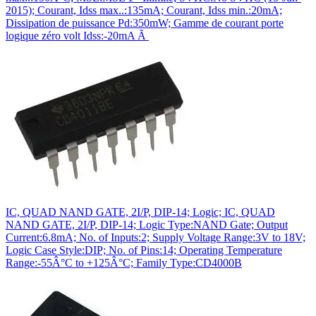
2015); Courant, Idss max..:135mA; Courant, Idss min.:20mA;
Dissipation de puissance Pd:350mW; Gamme de courant porte
logique zéro volt Idss:-20mA Ã
IC, QUAD NAND GATE, 2I/P, DIP-14; Logic; IC, QUAD
NAND GATE, 2I/P, DIP-14; Logic Type:NAND Gate; Output
Current:6.8mA; No. of Inputs:2; Supply Voltage Range:3V to 18V;
Logic Case Style:DIP; No. of Pins:14; Operating Temperature
Range:-55Â°C to +125Â°C; Family Type:CD4000B