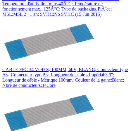
Température d'utilisation min:-40Â°C; Température de
fonctionnement max..:125Â°C; Type de packaging:PiÃ¨ce;
MSL:MSL 2 - 1 an; SVHC:No SVHC (15-Jun-2015)
CABLE FFC 34 VOIES, 100MM, 60V, BLANC; Connecteur type
A:-; Connecteur type B:-; Longueur de câble - Impérial:3.9'';
Longueur de câble - Métrique:100mm; Couleur de la gaine:Blanc;
Nbre de conducteurs:34Core