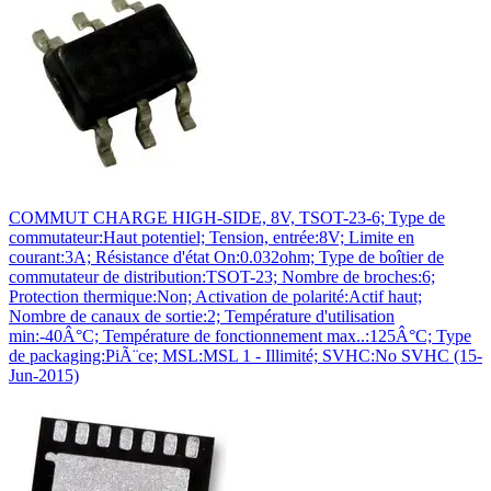
COMMUT CHARGE HIGH-SIDE, 8V, TSOT-23-6; Type de
commutateur:Haut potentiel; Tension, entrée:8V; Limite en
courant:3A; Résistance d'état On:0.032ohm; Type de boîtier de
commutateur de distribution:TSOT-23; Nombre de broches:6;
Protection thermique:Non; Activation de polarité:Actif haut;
Nombre de canaux de sortie:2; Température d'utilisation
min:-40Â°C; Température de fonctionnement max..:125Â°C; Type
de packaging:PiÃ¨ce; MSL:MSL 1 - Illimité; SVHC:No SVHC (15-
Jun-2015)