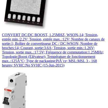
CONVERT DC/DC BOOST, 1.25MHZ, WSON-14; Tension,
entrée min.:2.2V; Tension, entrée max..:12V; Nombre de canaux de
sortie:1; Boîtier de convertisseur DC / DC:WSON; Nombre de
broches:14; Courant, sortie:3.6A; Tension, sortie min.:1.26V;
Tension, sortie max..:17.5V; Fréquence de commutation:1.25MHz;
Topologie:Boost (Elévateur); Température de fonctionnement
max..:125Â°C; Type de packaging:PiÃ¨ce; MSL:MSL 3 - 168
heures; SVHC:No SVHC (15-Jun-2015)