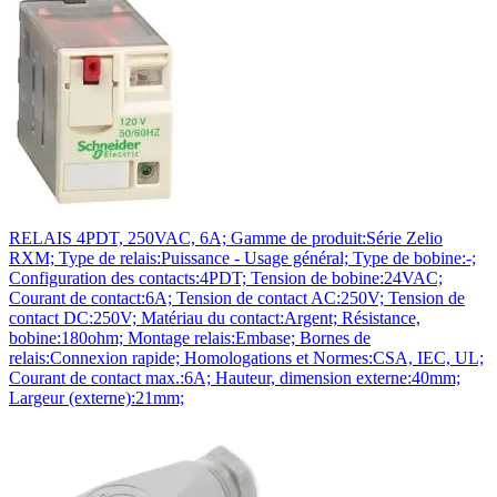
RELAIS 4PDT, 250VAC, 6A; Gamme de produit:Série Zelio
RXM; Type de relais:Puissance - Usage général; Type de bobine:-;
Configuration des contacts:4PDT; Tension de bobine:24VAC;
Courant de contact:6A; Tension de contact AC:250V; Tension de
contact DC:250V; Matériau du contact:Argent; Résistance,
bobine:180ohm; Montage relais:Embase; Bornes de
relais:Connexion rapide; Homologations et Normes:CSA, IEC, UL;
Courant de contact max.:6A; Hauteur, dimension externe:40mm;
Largeur (externe):21mm;