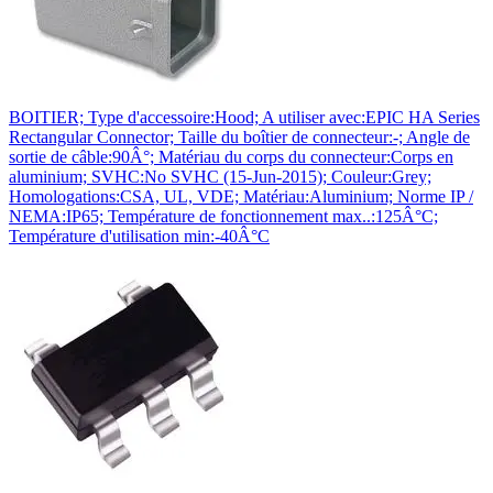
BOITIER; Type d'accessoire:Hood; A utiliser avec:EPIC HA Series
Rectangular Connector; Taille du boîtier de connecteur:-; Angle de
sortie de câble:90Â°; Matériau du corps du connecteur:Corps en
aluminium; SVHC:No SVHC (15-Jun-2015); Couleur:Grey;
Homologations:CSA, UL, VDE; Matériau:Aluminium; Norme IP /
NEMA:IP65; Température de fonctionnement max..:125Â°C;
Température d'utilisation min:-40Â°C