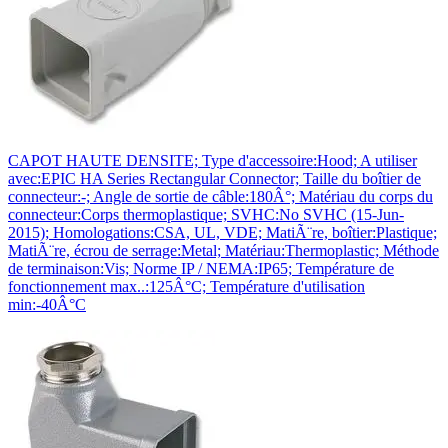
CAPOT HAUTE DENSITE; Type d'accessoire:Hood; A utiliser
avec:EPIC HA Series Rectangular Connector; Taille du boîtier de
connecteur:-; Angle de sortie de câble:180Â°; Matériau du corps du
connecteur:Corps thermoplastique; SVHC:No SVHC (15-Jun-
2015); Homologations:CSA, UL, VDE; MatiÃ¨re, boîtier:Plastique;
MatiÃ¨re, écrou de serrage:Metal; Matériau:Thermoplastic; Méthode
de terminaison:Vis; Norme IP / NEMA:IP65; Température de
fonctionnement max..:125Â°C; Température d'utilisation
min:-40Â°C