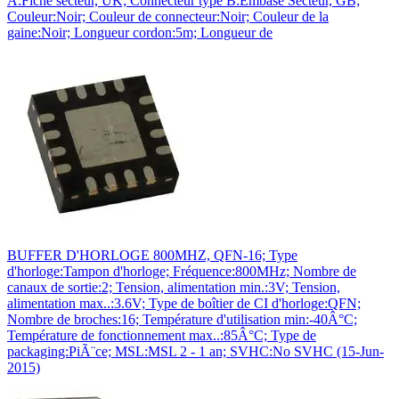
A:Fiche secteur, UK; Connecteur type B:Embase Secteur, GB;
Couleur:Noir; Couleur de connecteur:Noir; Couleur de la
gaine:Noir; Longueur cordon:5m; Longueur de
BUFFER D'HORLOGE 800MHZ, QFN-16; Type
d'horloge:Tampon d'horloge; Fréquence:800MHz; Nombre de
canaux de sortie:2; Tension, alimentation min.:3V; Tension,
alimentation max..:3.6V; Type de boîtier de CI d'horloge:QFN;
Nombre de broches:16; Température d'utilisation min:-40Â°C;
Température de fonctionnement max..:85Â°C; Type de
packaging:PiÃ¨ce; MSL:MSL 2 - 1 an; SVHC:No SVHC (15-Jun-
2015)