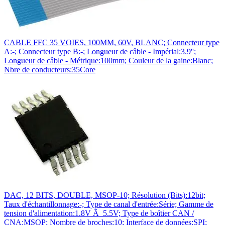
CABLE FFC 35 VOIES, 100MM, 60V, BLANC; Connecteur type
A:-; Connecteur type B:-; Longueur de câble - Impérial:3.9'';
Longueur de câble - Métrique:100mm; Couleur de la gaine:Blanc;
Nbre de conducteurs:35Core
DAC, 12 BITS, DOUBLE, MSOP-10; Résolution (Bits):12bit;
Taux d'échantillonnage:-; Type de canal d'entrée:Série; Gamme de
tension d'alimentation:1.8V Ã 5.5V; Type de boîtier CAN /
CNA:MSOP; Nombre de broches:10; Interface de données:SPI;