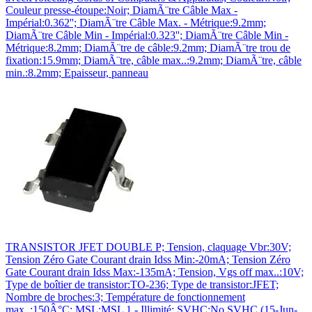
Couleur presse-étoupe:Noir; DiamÃ¨tre Câble Max -
Impérial:0.362''; DiamÃ¨tre Câble Max. - Métrique:9.2mm;
DiamÃ¨tre Câble Min - Impérial:0.323''; DiamÃ¨tre Câble Min -
Métrique:8.2mm; DiamÃ¨tre de câble:9.2mm; DiamÃ¨tre trou de
fixation:15.9mm; DiamÃ¨tre, câble max..:9.2mm; DiamÃ¨tre, câble
min.:8.2mm; Epaisseur, panneau
TRANSISTOR JFET DOUBLE P; Tension, claquage Vbr:30V;
Tension Zéro Gate Courant drain Idss Min:-20mA; Tension Zéro
Gate Courant drain Idss Max:-135mA; Tension, Vgs off max..:10V;
Type de boîtier de transistor:TO-236; Type de transistor:JFET;
Nombre de broches:3; Température de fonctionnement
max..:150Â°C; MSL:MSL 1 - Illimité; SVHC:No SVHC (15-Jun-