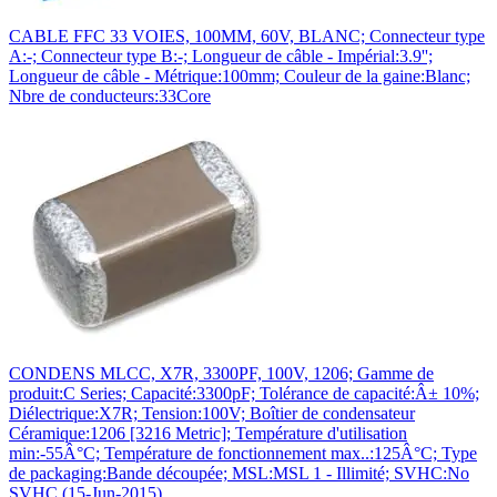
CABLE FFC 33 VOIES, 100MM, 60V, BLANC; Connecteur type
A:-; Connecteur type B:-; Longueur de câble - Impérial:3.9'';
Longueur de câble - Métrique:100mm; Couleur de la gaine:Blanc;
Nbre de conducteurs:33Core
CONDENS MLCC, X7R, 3300PF, 100V, 1206; Gamme de
produit:C Series; Capacité:3300pF; Tolérance de capacité:Â± 10%;
Diélectrique:X7R; Tension:100V; Boîtier de condensateur
Céramique:1206 [3216 Metric]; Température d'utilisation
min:-55Â°C; Température de fonctionnement max..:125Â°C; Type
de packaging:Bande découpée; MSL:MSL 1 - Illimité; SVHC:No
SVHC (15-Jun-2015)