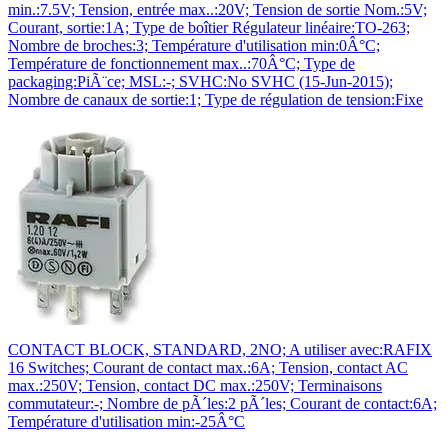
min.:7.5V; Tension, entrée max..:20V; Tension de sortie Nom.:5V;
Courant, sortie:1A; Type de boîtier Régulateur linéaire:TO-263;
Nombre de broches:3; Température d'utilisation min:0Â°C;
Température de fonctionnement max..:70Â°C; Type de
packaging:PiÃ¨ce; MSL:-; SVHC:No SVHC (15-Jun-2015);
Nombre de canaux de sortie:1; Type de régulation de tension:Fixe
CONTACT BLOCK, STANDARD, 2NO; A utiliser avec:RAFIX
16 Switches; Courant de contact max.:6A; Tension, contact AC
max.:250V; Tension, contact DC max.:250V; Terminaisons
commutateur:-; Nombre de pÃ´les:2 pÃ´les; Courant de contact:6A;
Température d'utilisation min:-25Â°C