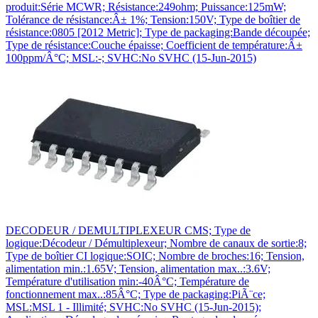
produit:Série MCWR; Résistance:249ohm; Puissance:125mW;
Tolérance de résistance:Â± 1%; Tension:150V; Type de boîtier de
résistance:0805 [2012 Metric]; Type de packaging:Bande découpée;
Type de résistance:Couche épaisse; Coefficient de température:Â±
100ppm/Â°C; MSL:-; SVHC:No SVHC (15-Jun-2015)
DECODEUR / DEMULTIPLEXEUR CMS; Type de
logique:Décodeur / Démultiplexeur; Nombre de canaux de sortie:8;
Type de boîtier CI logique:SOIC; Nombre de broches:16; Tension,
alimentation min.:1.65V; Tension, alimentation max..:3.6V;
Température d'utilisation min:-40Â°C; Température de
fonctionnement max..:85Â°C; Type de packaging:PiÃ¨ce;
MSL:MSL 1 - Illimité; SVHC:No SVHC (15-Jun-2015);