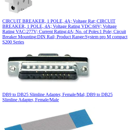
CIRCUIT BREAKER, 1 POLE, 4A; Voltage Rat; CIRCUIT
BREAKER, 1 POLE, 4A; Voltage Rating VDC:60V; Voltage
Rating VAC:277V; Current Rating:4A; No. of Poles:1 Pole; Circuit
Breaker Mounting:DIN Rail; Product Range:System pro M compact
S200 Series
DB9 to DB25 Slimline Adapter, Female/Mal; DB9 to DB25
Slimline Adapter, Female/Male