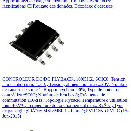
Applications:Décodage de mémoire, Routage des données;
Applications CI:Routage des données, Décodage d'adresses
CONTROLEUR DC/DC FLYBACK, 100KHZ, SOIC8; Tension,
alimentation min.:4.75V; Tension, alimentation max..:30V; Nombre
de canaux de sortie:1; Rapport cyclique:96%; Type de boîtier de
contrÃ´leur:SOIC; Nombre de broches:8; Fréquence de
commutation:100kHz; Topologie:Flyback; Température d'utilisation
min:-40Â°C; Température de fonctionnement max..:85Â°C; Type
de packaging:PiÃ¨ce; MSL:MSL 1 - Illimité; SVHC:No SVHC (15-
Jun-2015)