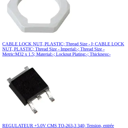
CABLE LOCK NUT, PLASTIC; Thread Size - I; CABLE LOCK
NUT, PLASTIC; Thread Size - Imperial:-; Thread Size -
Metric:M32 x 1.5; Material:-; Locknut Plating:-; Thickness:-
REGULATEUR +5.0V CMS TO-263-3 340; Tension, entrée