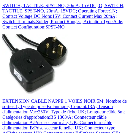
SWITCH, TACTILE, SPST-NO, 20mA, 15VDC; O; SWITCH,
TACTILE, SPST-NO, 20mA, 15VDC; Operating Force:1N;
Contact Voltage DC Nom:15V; Contact Current Max:20mA;
Switch Terminals:Solder; Product Range:-; Actuation Type:Side;
Contact Configuration:SPST-NO
EXTENSION CABLE NAPPE 1 VOIES NOIR 5M; Nombre de
sorties:1; Type de prise:Britannique; Courant:13A; Tension
d'alimentation Vac:250V; Type de fiche:UK; Longueur câble:5m;
Catégories d'approbation:BS 1363/A; Connecteur câble
d'alimentation A:Prise secteur mâle, UK; Connecteur câble
d'alimentation B:Prise secteur femelle, UK; Connecteur type