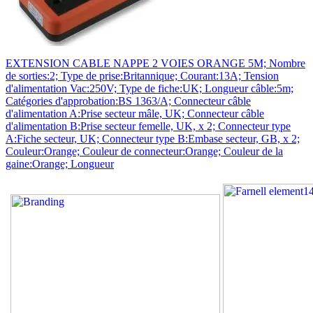
EXTENSION CABLE NAPPE 2 VOIES ORANGE 5M; Nombre
de sorties:2; Type de prise:Britannique; Courant:13A; Tension
d'alimentation Vac:250V; Type de fiche:UK; Longueur câble:5m;
Catégories d'approbation:BS 1363/A; Connecteur câble
d'alimentation A:Prise secteur mâle, UK; Connecteur câble
d'alimentation B:Prise secteur femelle, UK, x 2; Connecteur type
A:Fiche secteur, UK; Connecteur type B:Embase secteur, GB, x 2;
Couleur:Orange; Couleur de connecteur:Orange; Couleur de la
gaine:Orange; Longueur