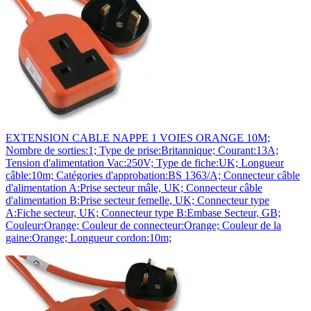
EXTENSION CABLE NAPPE 1 VOIES ORANGE 10M;
Nombre de sorties:1; Type de prise:Britannique; Courant:13A;
Tension d'alimentation Vac:250V; Type de fiche:UK; Longueur
câble:10m; Catégories d'approbation:BS 1363/A; Connecteur câble
d'alimentation A:Prise secteur mâle, UK; Connecteur câble
d'alimentation B:Prise secteur femelle, UK; Connecteur type
A:Fiche secteur, UK; Connecteur type B:Embase Secteur, GB;
Couleur:Orange; Couleur de connecteur:Orange; Couleur de la
gaine:Orange; Longueur cordon:10m;