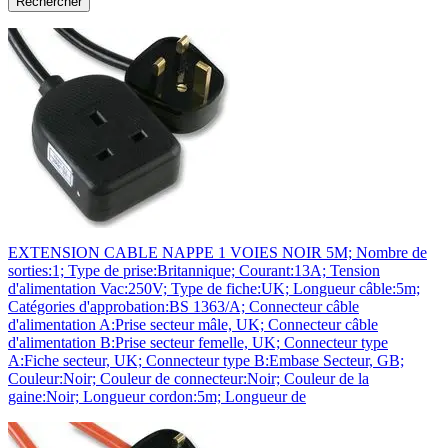
EXTENSION CABLE NAPPE 1 VOIES NOIR 5M; Nombre de
sorties:1; Type de prise:Britannique; Courant:13A; Tension
d'alimentation Vac:250V; Type de fiche:UK; Longueur câble:5m;
Catégories d'approbation:BS 1363/A; Connecteur câble
d'alimentation A:Prise secteur mâle, UK; Connecteur câble
d'alimentation B:Prise secteur femelle, UK; Connecteur type
A:Fiche secteur, UK; Connecteur type B:Embase Secteur, GB;
Couleur:Noir; Couleur de connecteur:Noir; Couleur de la
gaine:Noir; Longueur cordon:5m; Longueur de