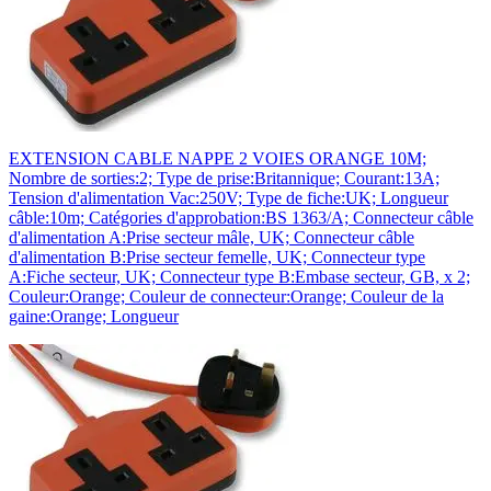
EXTENSION CABLE NAPPE 2 VOIES ORANGE 10M;
Nombre de sorties:2; Type de prise:Britannique; Courant:13A;
Tension d'alimentation Vac:250V; Type de fiche:UK; Longueur
câble:10m; Catégories d'approbation:BS 1363/A; Connecteur câble
d'alimentation A:Prise secteur mâle, UK; Connecteur câble
d'alimentation B:Prise secteur femelle, UK; Connecteur type
A:Fiche secteur, UK; Connecteur type B:Embase secteur, GB, x 2;
Couleur:Orange; Couleur de connecteur:Orange; Couleur de la
gaine:Orange; Longueur