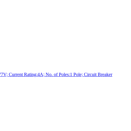
rrent Rating:4A; No. of Poles:1 Pole; Circuit Breaker