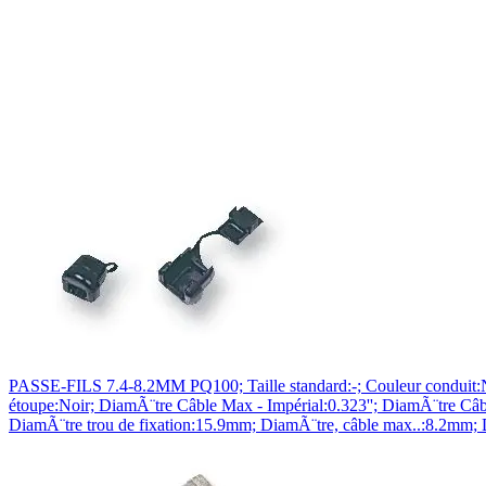
PASSE-FILS 7.4-8.2MM PQ100; Taille standard:-; Couleur conduit:Noi
étoupe:Noir; DiamÃ¨tre Câble Max - Impérial:0.323''; DiamÃ¨tre Câ
DiamÃ¨tre trou de fixation:15.9mm; DiamÃ¨tre, câble max..:8.2mm; 