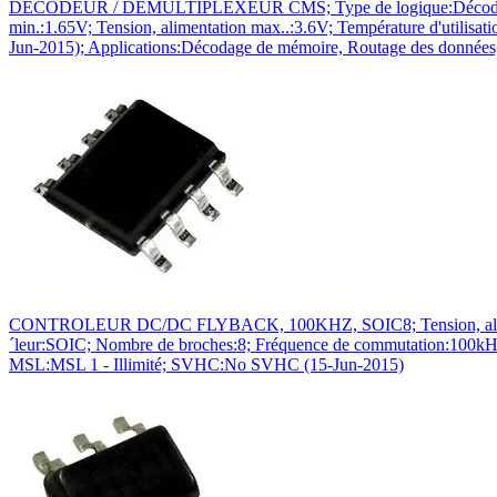
DECODEUR / DEMULTIPLEXEUR CMS; Type de logique:Décodeur / Dém
min.:1.65V; Tension, alimentation max..:3.6V; Température d'util
Jun-2015); Applications:Décodage de mémoire, Routage des données;
CONTROLEUR DC/DC FLYBACK, 100KHZ, SOIC8; Tension, alimentation
´leur:SOIC; Nombre de broches:8; Fréquence de commutation:100kHz
MSL:MSL 1 - Illimité; SVHC:No SVHC (15-Jun-2015)