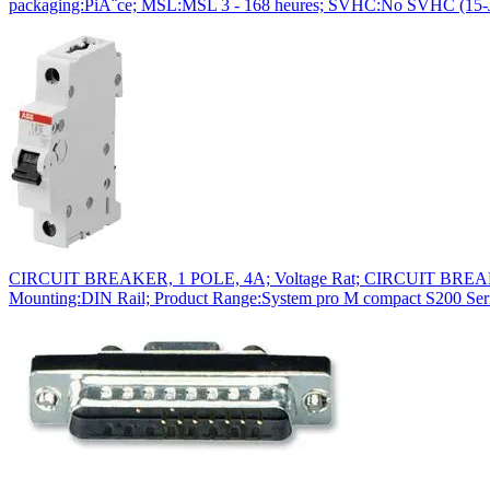
packaging:PiÃ¨ce; MSL:MSL 3 - 168 heures; SVHC:No SVHC (15-
CIRCUIT BREAKER, 1 POLE, 4A; Voltage Rat; CIRCUIT BREAKER, 1
Mounting:DIN Rail; Product Range:System pro M compact S200 Ser