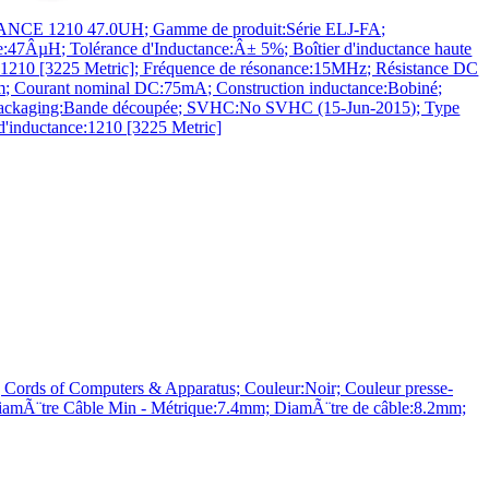
CE 1210 47.0UH; Gamme de produit:Série ELJ-FA;
e:47ÂµH; Tolérance d'Inductance:Â± 5%; Boîtier d'inductance haute
:1210 [3225 Metric]; Fréquence de résonance:15MHz; Résistance DC
; Courant nominal DC:75mA; Construction inductance:Bobiné;
packaging:Bande découpée; SVHC:No SVHC (15-Jun-2015); Type
 d'inductance:1210 [3225 Metric]
g Cords of Computers & Apparatus; Couleur:Noir; Couleur presse-
 DiamÃ¨tre Câble Min - Métrique:7.4mm; DiamÃ¨tre de câble:8.2mm;