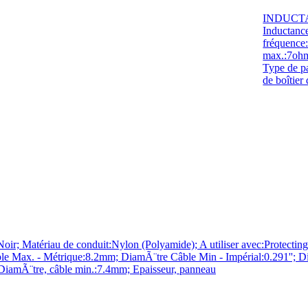
INDUCTAN
Inductanc
fréquence
max.:7ohm
Type de 
de boîtier
r; Matériau de conduit:Nylon (Polyamide); A utiliser avec:Protectin
ble Max. - Métrique:8.2mm; DiamÃ¨tre Câble Min - Impérial:0.291'';
DiamÃ¨tre, câble min.:7.4mm; Epaisseur, panneau