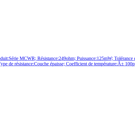
rie MCWR; Résistance:249ohm; Puissance:125mW; Tolérance de ré
; Type de résistance:Couche épaisse; Coefficient de température:Â