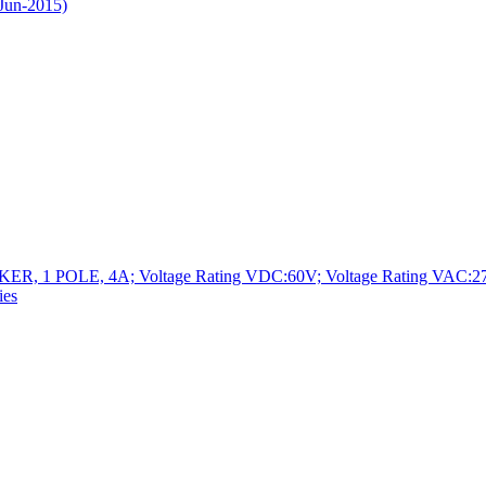
Jun-2015)
 POLE, 4A; Voltage Rating VDC:60V; Voltage Rating VAC:277V; Cu
ies