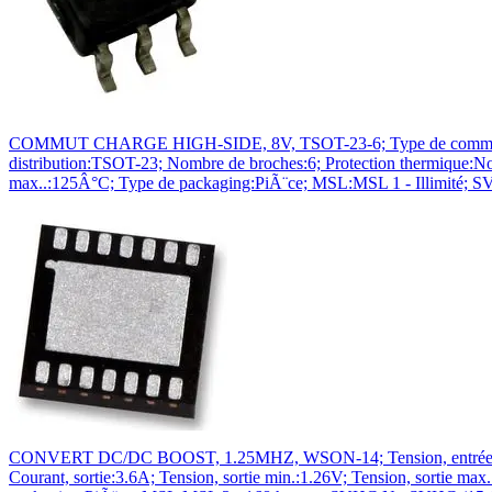
COMMUT CHARGE HIGH-SIDE, 8V, TSOT-23-6; Type de commutateur:Ha
distribution:TSOT-23; Nombre de broches:6; Protection thermique:Non
max..:125Â°C; Type de packaging:PiÃ¨ce; MSL:MSL 1 - Illimité;
CONVERT DC/DC BOOST, 1.25MHZ, WSON-14; Tension, entrée min.:2
Courant, sortie:3.6A; Tension, sortie min.:1.26V; Tension, sortie 