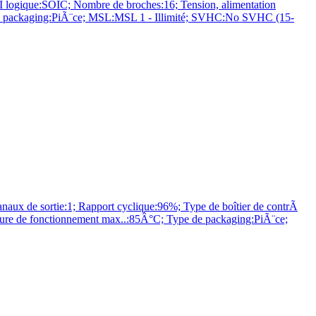
ogique:SOIC; Nombre de broches:16; Tension, alimentation
e de packaging:PiÃ¨ce; MSL:MSL 1 - Illimité; SVHC:No SVHC (15-
de sortie:1; Rapport cyclique:96%; Type de boîtier de contrÃ
ture de fonctionnement max..:85Â°C; Type de packaging:PiÃ¨ce;