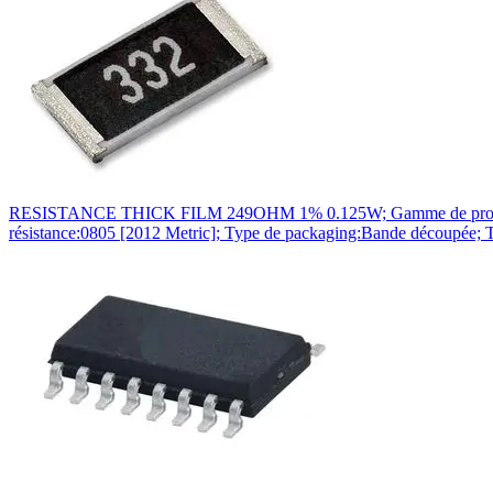
RESISTANCE THICK FILM 249OHM 1% 0.125W; Gamme de produit:Sé
résistance:0805 [2012 Metric]; Type de packaging:Bande découpée