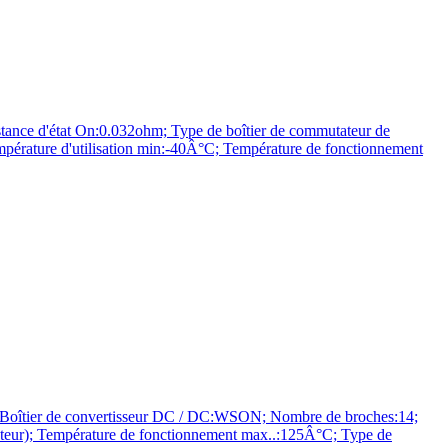
ce d'état On:0.032ohm; Type de boîtier de commutateur de
mpérature d'utilisation min:-40Â°C; Température de fonctionnement
oîtier de convertisseur DC / DC:WSON; Nombre de broches:14;
vateur); Température de fonctionnement max..:125Â°C; Type de