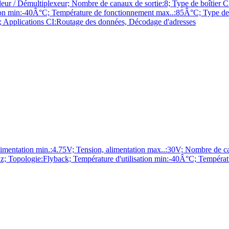
ultiplexeur; Nombre de canaux de sortie:8; Type de boîtier CI l
isation min:-40Â°C; Température de fonctionnement max..:85Â°C; Typ
 Applications CI:Routage des données, Décodage d'adresses
 min.:4.75V; Tension, alimentation max..:30V; Nombre de canaux 
; Topologie:Flyback; Température d'utilisation min:-40Â°C; Tempéra