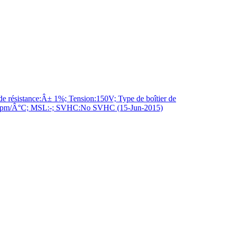
sistance:Â± 1%; Tension:150V; Type de boîtier de
± 100ppm/Â°C; MSL:-; SVHC:No SVHC (15-Jun-2015)