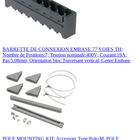
BARRETTE DE CONNEXION EMBASE 77 VOIES TH;
Nombre de Positions:7; Tension nominale:400V; Courant:19A;
Pas:5.08mm; Orientation bloc:Traversant vertical; Genre:Embase
POLE MOUNTING KIT; Accessory Type:Pole-M; POLE