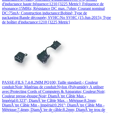
d'inductance haute fréquence:1210 [3225 Metric]; Fréquence de
résonance:15MHz; Résistance DC max.:7ohm; Courant nominal
DC:75mA; Construction inductance:Bobiné; Type de
packaging:Bande découpée; SVHC:No SVHC (15-Jun-2015); Type
de boîtier d'inductance:1210 [3225 Metric]
PASSE-FILS 7.4-8.2MM PQ100; Taille standard:-; Couleur
conduit:Noir; Matériau de conduit:Nylon (Polyamide); A utiliser
avec:Protecting Cords of Computers & Apparatus; Couleur:Noir;
Couleur presse-étoupe:Noir; DiamÃ¨tre Câble Max -
Impérial:0.323''; DiamÃ¨tre Câble Max. - Métrique:8.2mm;
DiamÃ¨tre Câble Min - Impérial:0.291''; DiamÃ¨tre Câble Min -
Métrique:7.4mm; DiamÃ¨tre de câble:8.2mm; DiamÃ¨tre trou de