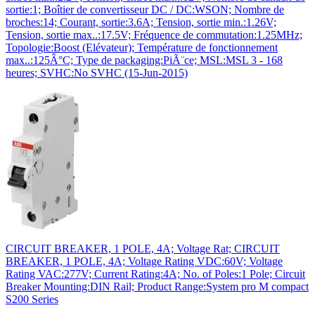
sortie:1; Boîtier de convertisseur DC / DC:WSON; Nombre de
broches:14; Courant, sortie:3.6A; Tension, sortie min.:1.26V;
Tension, sortie max..:17.5V; Fréquence de commutation:1.25MHz;
Topologie:Boost (Elévateur); Température de fonctionnement
max..:125Â°C; Type de packaging:PiÃ¨ce; MSL:MSL 3 - 168
heures; SVHC:No SVHC (15-Jun-2015)
CIRCUIT BREAKER, 1 POLE, 4A; Voltage Rat; CIRCUIT
BREAKER, 1 POLE, 4A; Voltage Rating VDC:60V; Voltage
Rating VAC:277V; Current Rating:4A; No. of Poles:1 Pole; Circuit
Breaker Mounting:DIN Rail; Product Range:System pro M compact
S200 Series