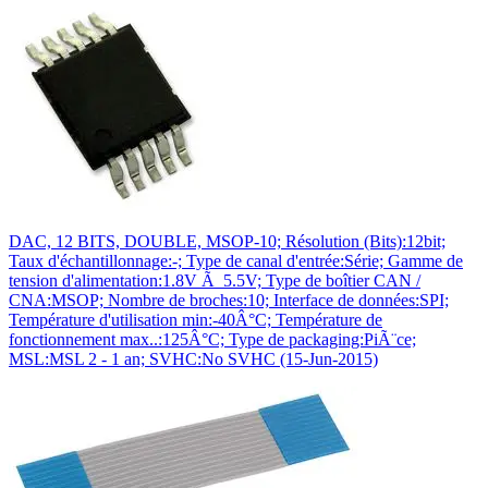
DAC, 12 BITS, DOUBLE, MSOP-10; Résolution (Bits):12bit;
Taux d'échantillonnage:-; Type de canal d'entrée:Série; Gamme de
tension d'alimentation:1.8V Ã 5.5V; Type de boîtier CAN /
CNA:MSOP; Nombre de broches:10; Interface de données:SPI;
Température d'utilisation min:-40Â°C; Température de
fonctionnement max..:125Â°C; Type de packaging:PiÃ¨ce;
MSL:MSL 2 - 1 an; SVHC:No SVHC (15-Jun-2015)