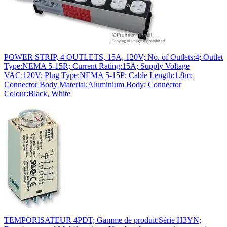
POWER STRIP, 4 OUTLETS, 15A, 120V; No. of Outlets:4; Outlet
Type:NEMA 5-15R; Current Rating:15A; Supply Voltage
VAC:120V; Plug Type:NEMA 5-15P; Cable Length:1.8m;
Connector Body Material:Aluminium Body; Connector
Colour:Black, White
TEMPORISATEUR 4PDT; Gamme de produit:Série H3YN;