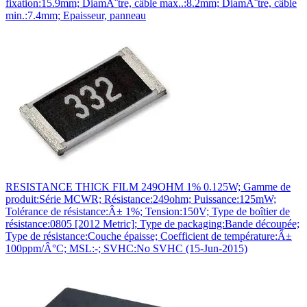
fixation:15.9mm; DiamÃ¨tre, câble max..:8.2mm; DiamÃ¨tre, câble
min.:7.4mm; Epaisseur, panneau
RESISTANCE THICK FILM 249OHM 1% 0.125W; Gamme de
produit:Série MCWR; Résistance:249ohm; Puissance:125mW;
Tolérance de résistance:Â± 1%; Tension:150V; Type de boîtier de
résistance:0805 [2012 Metric]; Type de packaging:Bande découpée;
Type de résistance:Couche épaisse; Coefficient de température:Â±
100ppm/Â°C; MSL:-; SVHC:No SVHC (15-Jun-2015)