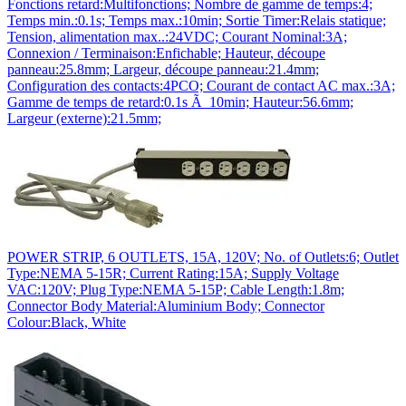
Fonctions retard:Multifonctions; Nombre de gamme de temps:4;
Temps min.:0.1s; Temps max.:10min; Sortie Timer:Relais statique;
Tension, alimentation max..:24VDC; Courant Nominal:3A;
Connexion / Terminaison:Enfichable; Hauteur, découpe
panneau:25.8mm; Largeur, découpe panneau:21.4mm;
Configuration des contacts:4PCO; Courant de contact AC max.:3A;
Gamme de temps de retard:0.1s Ã 10min; Hauteur:56.6mm;
Largeur (externe):21.5mm;
POWER STRIP, 6 OUTLETS, 15A, 120V; No. of Outlets:6; Outlet
Type:NEMA 5-15R; Current Rating:15A; Supply Voltage
VAC:120V; Plug Type:NEMA 5-15P; Cable Length:1.8m;
Connector Body Material:Aluminium Body; Connector
Colour:Black, White