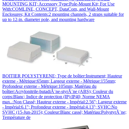
MOUNTING KIT; Accessory Type:Pole-Mount Kit; For Use
With:COMLINE, CONCEPT, DataCom, and Wall-Mount
Enclosures; Kit Contents:2 mounting channels, 2 straps suitable for
up to 12-in. diameter pole, and mounting hardware
BOITIER POLYSTYRENE; Type de boîtier:Instrument; Hauteur
externe - Métrique:65mm; Largeur externe - Métrique:155mm;
Profondeur externe - Métrique:105mm; Matériau du
boîtier:Acrylonitrile-butadiÃ¨ne-styrÃ¨ne (ABS); Couleur du
corps:Blanc; Indice de protection (IP):IP40; Norme NEMA
max..:Non Classé; Hauteur externe - Impérial:2.56''; Largeur externe
- Impérial:6.1''; Profondeur externe - Impérial:4.13''; SVHC:No
SVHC (15-Jun-2015); Couleur:Blanc cassé; Matériau:PolystyrÃ¨ne;
Température de