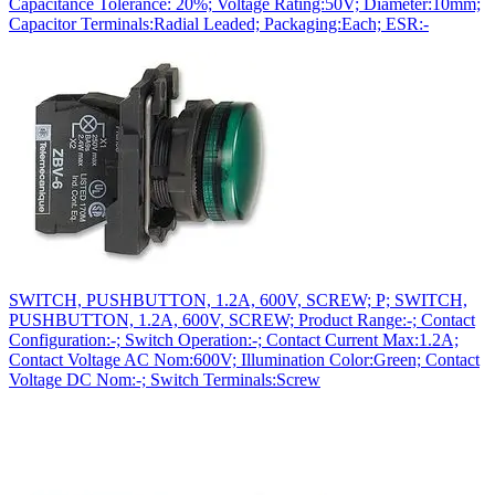
Capacitance Tolerance: 20%; Voltage Rating:50V; Diameter:10mm;
Capacitor Terminals:Radial Leaded; Packaging:Each; ESR:-
SWITCH, PUSHBUTTON, 1.2A, 600V, SCREW; P; SWITCH,
PUSHBUTTON, 1.2A, 600V, SCREW; Product Range:-; Contact
Configuration:-; Switch Operation:-; Contact Current Max:1.2A;
Contact Voltage AC Nom:600V; Illumination Color:Green; Contact
Voltage DC Nom:-; Switch Terminals:Screw