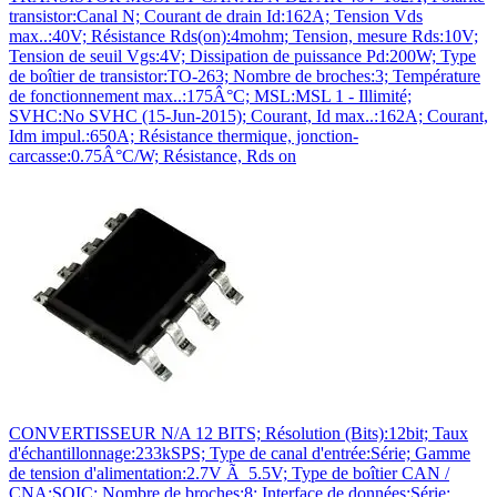
transistor:Canal N; Courant de drain Id:162A; Tension Vds
max..:40V; Résistance Rds(on):4mohm; Tension, mesure Rds:10V;
Tension de seuil Vgs:4V; Dissipation de puissance Pd:200W; Type
de boîtier de transistor:TO-263; Nombre de broches:3; Température
de fonctionnement max..:175Â°C; MSL:MSL 1 - Illimité;
SVHC:No SVHC (15-Jun-2015); Courant, Id max..:162A; Courant,
Idm impul.:650A; Résistance thermique, jonction-
carcasse:0.75Â°C/W; Résistance, Rds on
CONVERTISSEUR N/A 12 BITS; Résolution (Bits):12bit; Taux
d'échantillonnage:233kSPS; Type de canal d'entrée:Série; Gamme
de tension d'alimentation:2.7V Ã 5.5V; Type de boîtier CAN /
CNA:SOIC; Nombre de broches:8; Interface de données:Série;