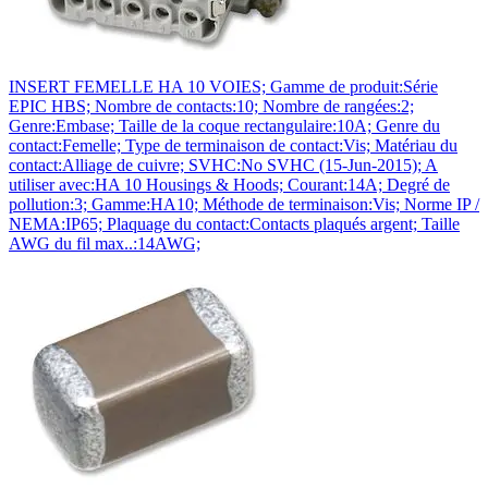
INSERT FEMELLE HA 10 VOIES; Gamme de produit:Série
EPIC HBS; Nombre de contacts:10; Nombre de rangées:2;
Genre:Embase; Taille de la coque rectangulaire:10A; Genre du
contact:Femelle; Type de terminaison de contact:Vis; Matériau du
contact:Alliage de cuivre; SVHC:No SVHC (15-Jun-2015); A
utiliser avec:HA 10 Housings & Hoods; Courant:14A; Degré de
pollution:3; Gamme:HA10; Méthode de terminaison:Vis; Norme IP /
NEMA:IP65; Plaquage du contact:Contacts plaqués argent; Taille
AWG du fil max..:14AWG;