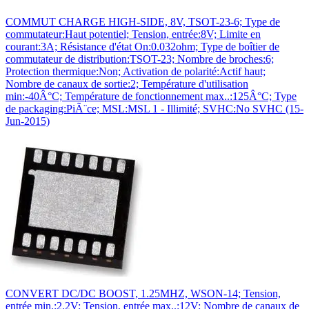
COMMUT CHARGE HIGH-SIDE, 8V, TSOT-23-6; Type de
commutateur:Haut potentiel; Tension, entrée:8V; Limite en
courant:3A; Résistance d'état On:0.032ohm; Type de boîtier de
commutateur de distribution:TSOT-23; Nombre de broches:6;
Protection thermique:Non; Activation de polarité:Actif haut;
Nombre de canaux de sortie:2; Température d'utilisation
min:-40Â°C; Température de fonctionnement max..:125Â°C; Type
de packaging:PiÃ¨ce; MSL:MSL 1 - Illimité; SVHC:No SVHC (15-
Jun-2015)
CONVERT DC/DC BOOST, 1.25MHZ, WSON-14; Tension,
entrée min.:2.2V; Tension, entrée max..:12V; Nombre de canaux de