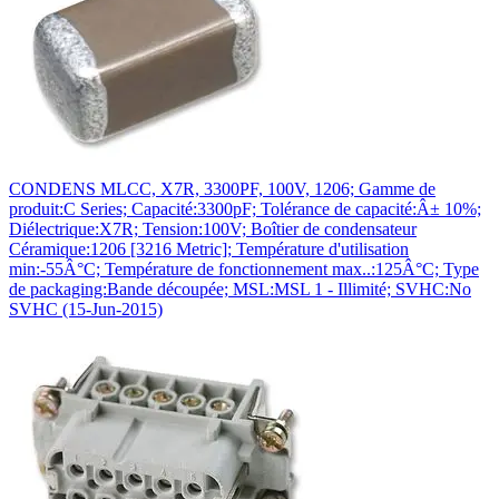
CONDENS MLCC, X7R, 3300PF, 100V, 1206; Gamme de
produit:C Series; Capacité:3300pF; Tolérance de capacité:Â± 10%;
Diélectrique:X7R; Tension:100V; Boîtier de condensateur
Céramique:1206 [3216 Metric]; Température d'utilisation
min:-55Â°C; Température de fonctionnement max..:125Â°C; Type
de packaging:Bande découpée; MSL:MSL 1 - Illimité; SVHC:No
SVHC (15-Jun-2015)