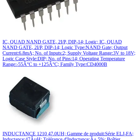
IC, QUAD NAND GATE, 2I/P, DIP-14; Logic; IC, QUAD
NAND GATE, 2I/P, DIP-14; Logic Type:NAND Gate; Output
Current:6.8mA; No. of Inputs:2; Supply Voltage Range:3V to 18V;
Logic Case Style:DIP; No. of Pins:14; Operating Temperature
Range:-55Â°C to +125Â°C; Family Type:CD4000B
INDUCTANCE 1210 47.0UH; Gamme de produit:Série ELJ-FA;
Inductance:47ÂµH; Tolérance d'Inductance:Â± 5%; Boîtier