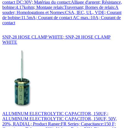
contact DC:30V; Matériau du contact:Alliage d'argent; Résistance,
bobine:4.17kohm; Montage relais:Traversant; Bornes de relais:A
souder; Homologations et Normes:CSA, IEC, UL, VDE; Courant
de bobine:11.5mA; Courant de contact AC max.:10A; Courant de
contact
SNP-28 HOSE CLAMP WHITE; SNP-28 HOSE CLAMP
WHITE
ALUMINUM ELECTROLYTIC CAPACITOR, 150UF,;
ALUMINUM ELECTROLYTIC CAPACITOR, 150UF, 50V,
20%, RADIAL; Product Range:FR Series; Capacitance:150 F;