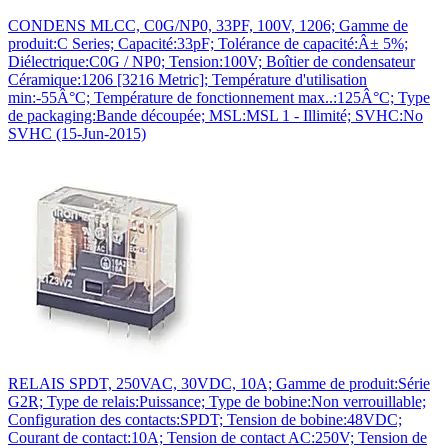
CONDENS MLCC, C0G/NP0, 33PF, 100V, 1206; Gamme de
produit:C Series; Capacité:33pF; Tolérance de capacité:Â± 5%;
Diélectrique:C0G / NP0; Tension:100V; Boîtier de condensateur
Céramique:1206 [3216 Metric]; Température d'utilisation
min:-55Â°C; Température de fonctionnement max..:125Â°C; Type
de packaging:Bande découpée; MSL:MSL 1 - Illimité; SVHC:No
SVHC (15-Jun-2015)
RELAIS SPDT, 250VAC, 30VDC, 10A; Gamme de produit:Série
G2R; Type de relais:Puissance; Type de bobine:Non verrouillable;
Configuration des contacts:SPDT; Tension de bobine:48VDC;
Courant de contact:10A; Tension de contact AC:250V; Tension de