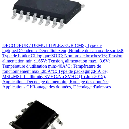
DECODEUR / DEMULTIPLEXEUR CMS; Type de
logique:Décodeur / Démultiplexeur; Nombre de canaux de sortie:8;
Type de boîtier CI logique:SOIC; Nombre de broches:16; Tension,
alimentation min.:1.65V; Tension, alimentation max..:3.6V;
Température d'utilisation min:-40Â°C; Température de
fonctionnement max..:85Â°C; Type de packaging:PiÃ¨ce;
MSL:MSL 1 - Illimité; SVHC:No SVHC (15-Jun-2015);
Applications:Décodage de mémoire, Routage des données;
Applications CI:Routage des données, Décodage d'adresses