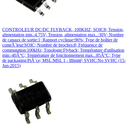
CONTROLEUR DC/DC FLYBACK, 100KHZ, SOIC8; Tension,
alimentation min.:4.75V; Tension, alimentation max..:30V; Nombre
de canaux de sortie:1; Rapport cyclique:96%; Type de boîtier de
contrÃ´leur:SOIC; Nombre de broches:8; Fréquence de
commutation:100kHz; Topologie:Flyback; Température d'utilisation
min:-40Â°C; Température de fonctionnement max..:85Â°C; Type
de packaging:PiÃ¨ce; MSL:MSL 1 - Illimité; SVHC:No SVHC (15-
Jun-2015)