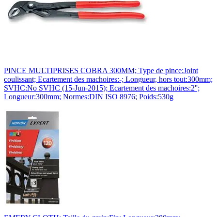
PINCE MULTIPRISES COBRA 300MM; Type de pince:Joint
coulissant; Ecartement des machoires:-; Longueur, hors tout:300mm;
SVHC:No SVHC (15-Jun-2015); Ecartement des machoires:2'';
Longueur:300mm; Normes:DIN ISO 8976; Poids:530g