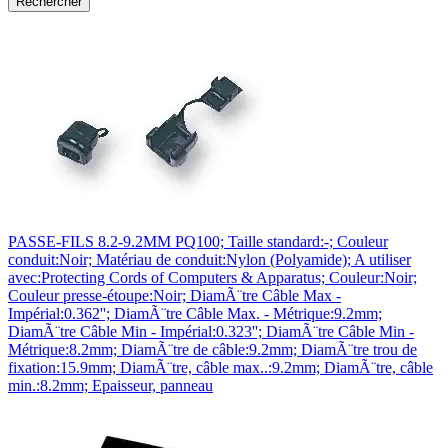
PASSE-FILS 8.2-9.2MM PQ100; Taille standard:-; Couleur
conduit:Noir; Matériau de conduit:Nylon (Polyamide); A utiliser
avec:Protecting Cords of Computers & Apparatus; Couleur:Noir;
Couleur presse-étoupe:Noir; DiamÃ¨tre Câble Max -
Impérial:0.362''; DiamÃ¨tre Câble Max. - Métrique:9.2mm;
DiamÃ¨tre Câble Min - Impérial:0.323''; DiamÃ¨tre Câble Min -
Métrique:8.2mm; DiamÃ¨tre de câble:9.2mm; DiamÃ¨tre trou de
fixation:15.9mm; DiamÃ¨tre, câble max..:9.2mm; DiamÃ¨tre, câble
min.:8.2mm; Epaisseur, panneau