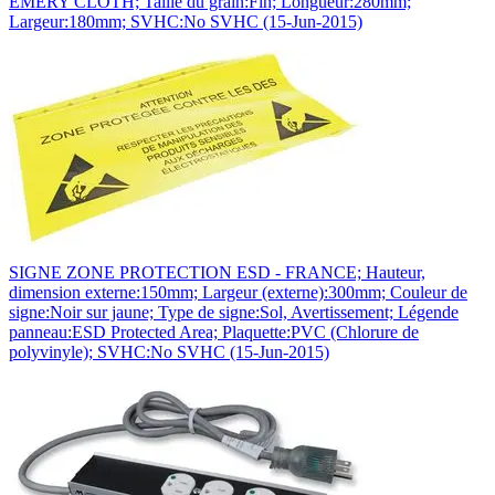
EMERY CLOTH; Taille du grain:Fin; Longueur:280mm;
Largeur:180mm; SVHC:No SVHC (15-Jun-2015)
SIGNE ZONE PROTECTION ESD - FRANCE; Hauteur,
dimension externe:150mm; Largeur (externe):300mm; Couleur de
signe:Noir sur jaune; Type de signe:Sol, Avertissement; Légende
panneau:ESD Protected Area; Plaquette:PVC (Chlorure de
polyvinyle); SVHC:No SVHC (15-Jun-2015)