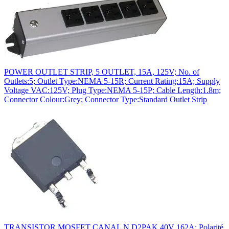
POWER OUTLET STRIP, 5 OUTLET, 15A, 125V; No. of
Outlets:5; Outlet Type:NEMA 5-15R; Current Rating:15A; Supply
Voltage VAC:125V; Plug Type:NEMA 5-15P; Cable Length:1.8m;
Connector Colour:Grey; Connector Type:Standard Outlet Strip
TRANSISTOR MOSFET CANAL N D2PAK 40V 162A; Polarité