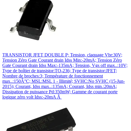
TRANSISTOR JFET DOUBLE P; Tension, claquage Vbr:30V;
Tension Zéro Gate Courant drain Idss Min:-20mA; Tension Zéro
Gate Courant drain Idss Max:-135mA; Tension, Vgs off max..:10V;
Type de boîtier de transistor:TO-236; Type de transistor:JFET;
Nombre de broches:3; Température de fonctionnement
max..:150Â°C; MSL:MSL 1 - Illimité; SVHC:No SVHC (15-Jun-
2015); Courant, Idss max..:135mA; Courant, Idss min.:20mA;
Dissipation de puissance Pd:350mW; Gamme de courant porte
logique zéro volt Idss:-20mA Ã