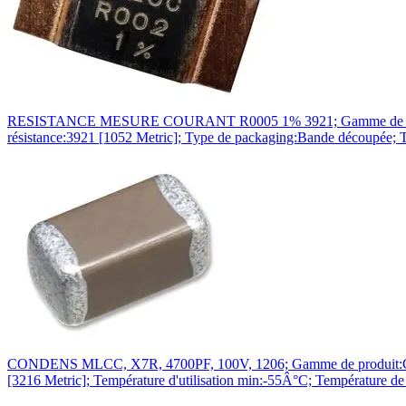
RESISTANCE MESURE COURANT R0005 1% 3921; Gamme de produit:
résistance:3921 [1052 Metric]; Type de packaging:Bande découpée;
CONDENS MLCC, X7R, 4700PF, 100V, 1206; Gamme de produit:C Seri
[3216 Metric]; Température d'utilisation min:-55Â°C; Températur