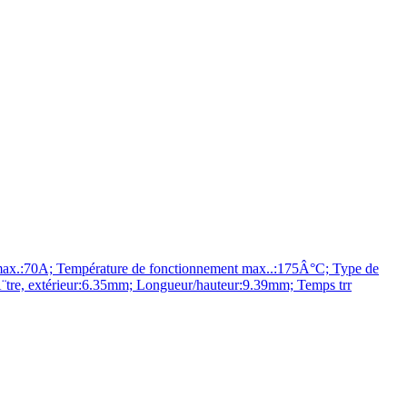
ax.:70A; Température de fonctionnement max..:175Â°C; Type de
re, extérieur:6.35mm; Longueur/hauteur:9.39mm; Temps trr