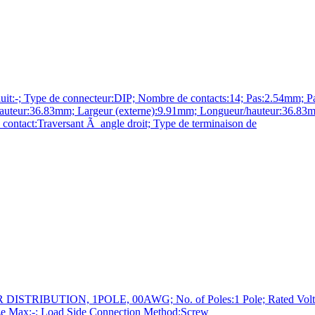
e de connecteur:DIP; Nombre de contacts:14; Pas:2.54mm; Pas, ra
eur:36.83mm; Largeur (externe):9.91mm; Longueur/hauteur:36.83mm;
contact:Traversant Ã angle droit; Type de terminaison de
IBUTION, 1POLE, 00AWG; No. of Poles:1 Pole; Rated Voltage:6
ize Max:-; Load Side Connection Method:Screw