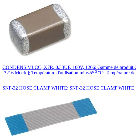
CONDENS MLCC, X7R, 0.33UF, 100V, 1206; Gamme de produit:C Seri
[3216 Metric]; Température d'utilisation min:-55Â°C; Températur
SNP-32 HOSE CLAMP WHITE; SNP-32 HOSE CLAMP WHITE