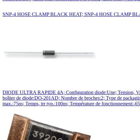
SNP-4 HOSE CLAMP BLACK HEAT; SNP-4 HOSE CLAMP B
DIODE ULTRA RAPIDE 4A; Configuration diode:Une; Tension, Vrrm:1
boîtier de diode:DO-201AD; Nombre de broches:2; Type de packag
max.:75ns; Temps, trr typ.:100ns; Température de fonctionnement