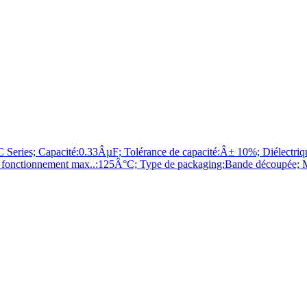
es; Capacité:0.33ÂµF; Tolérance de capacité:Â± 10%; Diélectriqu
e de fonctionnement max..:125Â°C; Type de packaging:Bande découpé