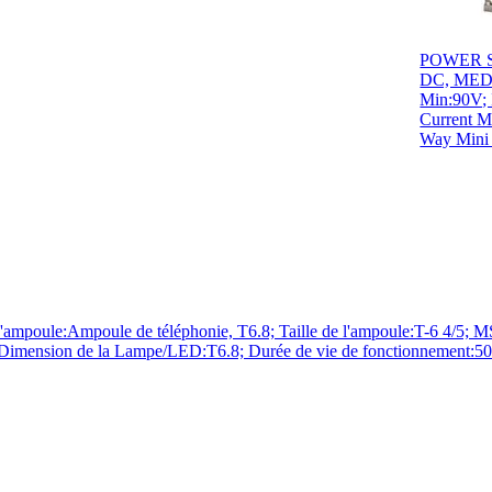
POWER S
DC, MEDI
Min:90V; 
Current M
Way Mini
e:Ampoule de téléphonie, T6.8; Taille de l'ampoule:T-6 4/5; MSC
mension de la Lampe/LED:T6.8; Durée de vie de fonctionnement:5000