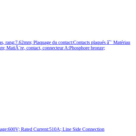
ng:7.62mm; Plaquage du contact:Contacts plaqués âˆ¨ Matériau
 MatiÃ¨re, contact, connecteur A:Phosphore bronze;
00V; Rated Current:510A; Line Side Connection