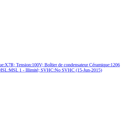
e:X7R; Tension:100V; Boîtier de condensateur Céramique:1206
e; MSL:MSL 1 - Illimité; SVHC:No SVHC (15-Jun-2015)