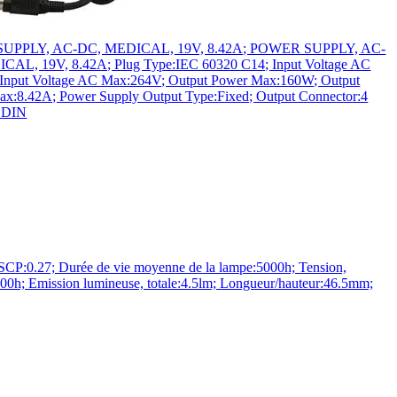
UPPLY, AC-DC, MEDICAL, 19V, 8.42A; POWER SUPPLY, AC-
CAL, 19V, 8.42A; Plug Type:IEC 60320 C14; Input Voltage AC
Input Voltage AC Max:264V; Output Power Max:160W; Output
ax:8.42A; Power Supply Output Type:Fixed; Output Connector:4
 DIN
P:0.27; Durée de vie moyenne de la lampe:5000h; Tension,
h; Emission lumineuse, totale:4.5lm; Longueur/hauteur:46.5mm;