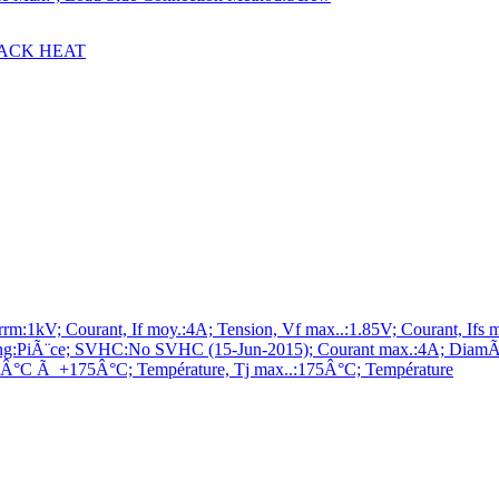
LACK HEAT
kV; Courant, If moy.:4A; Tension, Vf max..:1.85V; Courant, Ifs m
ing:PiÃ¨ce; SVHC:No SVHC (15-Jun-2015); Courant max.:4A; DiamÃ¨t
:-65Â°C Ã +175Â°C; Température, Tj max..:175Â°C; Température