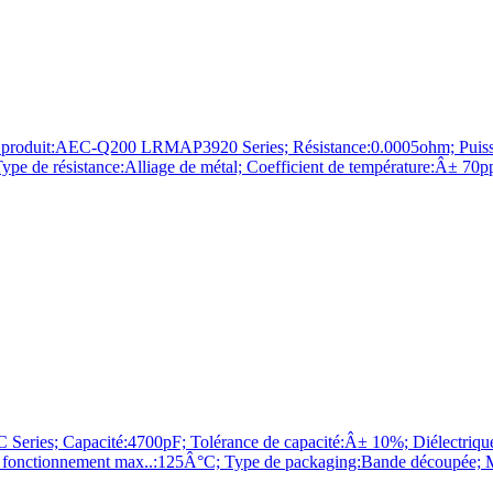
AEC-Q200 LRMAP3920 Series; Résistance:0.0005ohm; Puissance:5
 Type de résistance:Alliage de métal; Coefficient de température:Â
es; Capacité:4700pF; Tolérance de capacité:Â± 10%; Diélectrique
e de fonctionnement max..:125Â°C; Type de packaging:Bande découpé