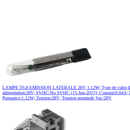
LAMPE T6.8 EMISSION LATERALE 28V 1.12W; Type de culot d'ampoul
alimentation:28V; SVHC:No SVHC (15-Jun-2015); Courant:0.04A; Di
Puissance:1.12W; Tension:28V; Tension nominale Vac:28V