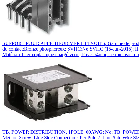
SUPPORT POUR AFFICHEUR VERT 14 VOIES; Gamme de produit:-; Typ
du contact:Bronze phosphoreux; SVHC:No SVHC (15-Jun-2015); Haut
Matériau:Thermoplastique chargé verre; Pas:2.54mm; Terminaison du 
TB, POWER DISTRIBUTION, 1POLE, 00AWG; No; TB, POWER DISTR
Method:Screw; Line Side Connections Per Pole:2; Line Side Wire S