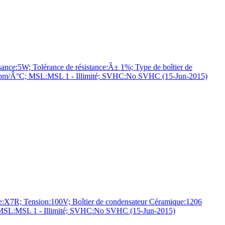
W; Tolérance de résistance:Â± 1%; Type de boîtier de
± 70ppm/Â°C; MSL:MSL 1 - Illimité; SVHC:No SVHC (15-Jun-2015)
:X7R; Tension:100V; Boîtier de condensateur Céramique:1206
e; MSL:MSL 1 - Illimité; SVHC:No SVHC (15-Jun-2015)