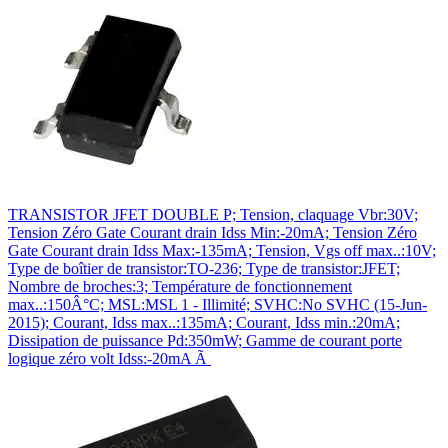
TRANSISTOR JFET DOUBLE P; Tension, claquage Vbr:30V;
Tension Zéro Gate Courant drain Idss Min:-20mA; Tension Zéro
Gate Courant drain Idss Max:-135mA; Tension, Vgs off max..:10V;
Type de boîtier de transistor:TO-236; Type de transistor:JFET;
Nombre de broches:3; Température de fonctionnement
max..:150Â°C; MSL:MSL 1 - Illimité; SVHC:No SVHC (15-Jun-
2015); Courant, Idss max..:135mA; Courant, Idss min.:20mA;
Dissipation de puissance Pd:350mW; Gamme de courant porte
logique zéro volt Idss:-20mA Ã