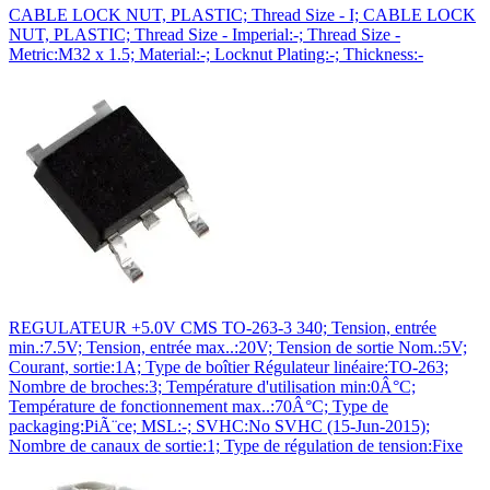
CABLE LOCK NUT, PLASTIC; Thread Size - I; CABLE LOCK
NUT, PLASTIC; Thread Size - Imperial:-; Thread Size -
Metric:M32 x 1.5; Material:-; Locknut Plating:-; Thickness:-
REGULATEUR +5.0V CMS TO-263-3 340; Tension, entrée
min.:7.5V; Tension, entrée max..:20V; Tension de sortie Nom.:5V;
Courant, sortie:1A; Type de boîtier Régulateur linéaire:TO-263;
Nombre de broches:3; Température d'utilisation min:0Â°C;
Température de fonctionnement max..:70Â°C; Type de
packaging:PiÃ¨ce; MSL:-; SVHC:No SVHC (15-Jun-2015);
Nombre de canaux de sortie:1; Type de régulation de tension:Fixe