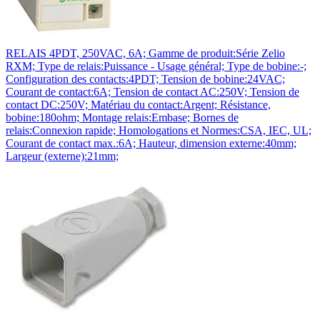
RELAIS 4PDT, 250VAC, 6A; Gamme de produit:Série Zelio
RXM; Type de relais:Puissance - Usage général; Type de bobine:-;
Configuration des contacts:4PDT; Tension de bobine:24VAC;
Courant de contact:6A; Tension de contact AC:250V; Tension de
contact DC:250V; Matériau du contact:Argent; Résistance,
bobine:180ohm; Montage relais:Embase; Bornes de
relais:Connexion rapide; Homologations et Normes:CSA, IEC, UL;
Courant de contact max.:6A; Hauteur, dimension externe:40mm;
Largeur (externe):21mm;