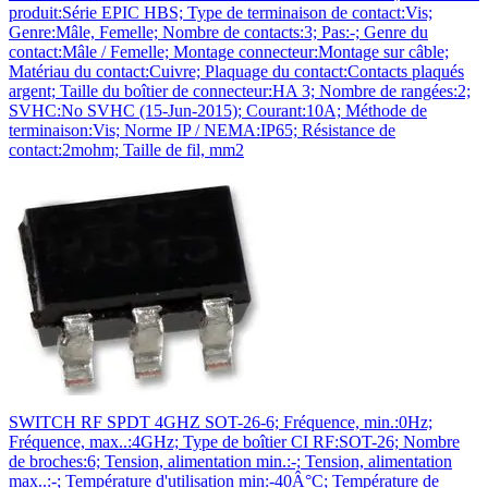
produit:Série EPIC HBS; Type de terminaison de contact:Vis;
Genre:Mâle, Femelle; Nombre de contacts:3; Pas:-; Genre du
contact:Mâle / Femelle; Montage connecteur:Montage sur câble;
Matériau du contact:Cuivre; Plaquage du contact:Contacts plaqués
argent; Taille du boîtier de connecteur:HA 3; Nombre de rangées:2;
SVHC:No SVHC (15-Jun-2015); Courant:10A; Méthode de
terminaison:Vis; Norme IP / NEMA:IP65; Résistance de
contact:2mohm; Taille de fil, mm2
SWITCH RF SPDT 4GHZ SOT-26-6; Fréquence, min.:0Hz;
Fréquence, max..:4GHz; Type de boîtier CI RF:SOT-26; Nombre
de broches:6; Tension, alimentation min.:-; Tension, alimentation
max..:-; Température d'utilisation min:-40Â°C; Température de