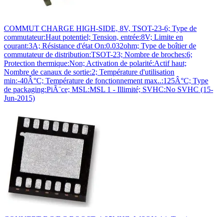
COMMUT CHARGE HIGH-SIDE, 8V, TSOT-23-6; Type de
commutateur:Haut potentiel; Tension, entrée:8V; Limite en
courant:3A; Résistance d'état On:0.032ohm; Type de boîtier de
commutateur de distribution:TSOT-23; Nombre de broches:6;
Protection thermique:Non; Activation de polarité:Actif haut;
Nombre de canaux de sortie:2; Température d'utilisation
min:-40Â°C; Température de fonctionnement max..:125Â°C; Type
de packaging:PiÃ¨ce; MSL:MSL 1 - Illimité; SVHC:No SVHC (15-
Jun-2015)