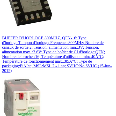
BUFFER D'HORLOGE 800MHZ, QFN-16; Type
d'horloge:Tampon d'horloge; Fréquence:800MHz; Nombre de
canaux de sortie:2; Tension, alimentation min.:3V; Tension,
alimentation max..:3.6V; Type de boîtier de CI d'horloge:QFN;
Nombre de broches:16; Température d'utilisation min:-40Â°C;
Température de fonctionnement max..:85Â°C; Type de
packaging:PiÃ¨ce; MSL:MSL 2 - 1 an; SVHC:No SVHC (15-Jun-
2015)