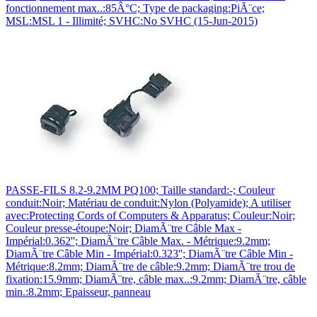
fonctionnement max..:85Â°C; Type de packaging:PiÃ¨ce;
MSL:MSL 1 - Illimité; SVHC:No SVHC (15-Jun-2015)
PASSE-FILS 8.2-9.2MM PQ100; Taille standard:-; Couleur
conduit:Noir; Matériau de conduit:Nylon (Polyamide); A utiliser
avec:Protecting Cords of Computers & Apparatus; Couleur:Noir;
Couleur presse-étoupe:Noir; DiamÃ¨tre Câble Max -
Impérial:0.362''; DiamÃ¨tre Câble Max. - Métrique:9.2mm;
DiamÃ¨tre Câble Min - Impérial:0.323''; DiamÃ¨tre Câble Min -
Métrique:8.2mm; DiamÃ¨tre de câble:9.2mm; DiamÃ¨tre trou de
fixation:15.9mm; DiamÃ¨tre, câble max..:9.2mm; DiamÃ¨tre, câble
min.:8.2mm; Epaisseur, panneau