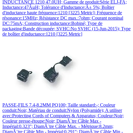
INDUCTANCE 1210 47.0UH; Gamme de produit:Série ELJ-FA;
Inductance:47ÂµH; Tolérance d'Inductance:Â± 5%; Boîtier
d'inductance haute fréquence:1210 [3225 Metric]; Fréquence de
résonance:15MHz; Résistance DC max.:7ohm; Courant nominal
DC:75mA; Construction inductance:Bobiné; Type de
packaging:Bande découpée; SVHC:No SVHC (15-Jun-2015); Type
de boîtier d'inductance:1210 [3225 Metric]
PASSE-FILS 7.4-8.2MM PQ100; Taille standard:-; Couleur
conduit:Noir; Matériau de conduit:Nylon (Polyamide); A utiliser
avec:Protecting Cords of Computers & Apparatus; Couleur:Noir;
Couleur presse-étoupe:Noir; DiamÃ¨tre Câble Max -
Impérial:0.323''; DiamÃ¨tre Câble Max. - Métrique:8.2mm;
DiamÃ¨tre Câble Min - Impérial:0.291''; DiamÃ¨tre Câble Min -