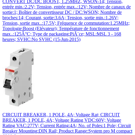
CONVERT DC/DC BOOST, 1.25MHZ, WSON-14; Tension,
entrée min.:2.2V; Tension, entrée max..:12V; Nombre de canaux de
sortie:1; Boîtier de convertisseur DC / DC:WSON; Nombre de
broches:14; Courant, sortie:3.6A; Tension, sortie min.:1.26V;
Tension, sortie max..:17.5V; Fréquence de commutation:1.25MHz;
Topologie:Boost (Elévateur); Température de fonctionnement
max..:125Â°C; Type de packaging:PiÃ¨ce; MSL:MSL 3 - 168
heures; SVHC:No SVHC (15-Jun-2015)
CIRCUIT BREAKER, 1 POLE, 4A; Voltage Rat; CIRCUIT
BREAKER, 1 POLE, 4A; Voltage Rating VDC:60V; Voltage
Rating VAC:277V; Current Rating:4A; No. of Poles:1 Pole; Circuit
Breaker Mounting:DIN Rail; Product Range:System pro M compact