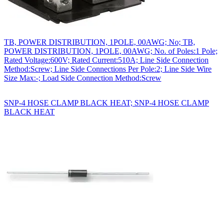
TB, POWER DISTRIBUTION, 1POLE, 00AWG; No; TB,
POWER DISTRIBUTION, 1POLE, 00AWG; No. of Poles:1 Pole;
Rated Voltage:600V; Rated Current:510A; Line Side Connection
Method:Screw; Line Side Connections Per Pole:2; Line Side Wire
Size Max:-; Load Side Connection Method:Screw
SNP-4 HOSE CLAMP BLACK HEAT; SNP-4 HOSE CLAMP
BLACK HEAT