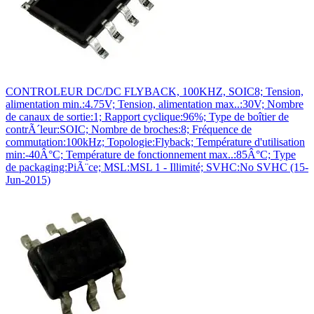
CONTROLEUR DC/DC FLYBACK, 100KHZ, SOIC8; Tension,
alimentation min.:4.75V; Tension, alimentation max..:30V; Nombre
de canaux de sortie:1; Rapport cyclique:96%; Type de boîtier de
contrÃ´leur:SOIC; Nombre de broches:8; Fréquence de
commutation:100kHz; Topologie:Flyback; Température d'utilisation
min:-40Â°C; Température de fonctionnement max..:85Â°C; Type
de packaging:PiÃ¨ce; MSL:MSL 1 - Illimité; SVHC:No SVHC (15-
Jun-2015)