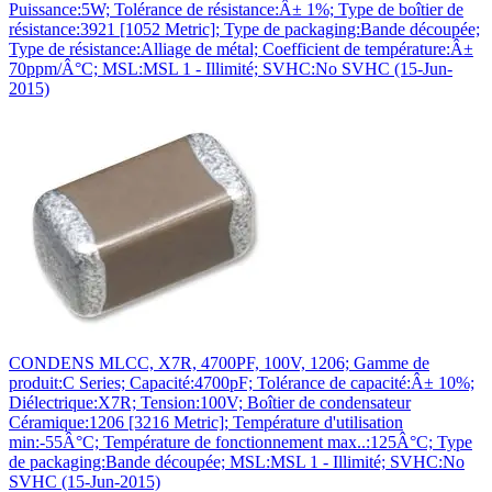
Puissance:5W; Tolérance de résistance:Â± 1%; Type de boîtier de
résistance:3921 [1052 Metric]; Type de packaging:Bande découpée;
Type de résistance:Alliage de métal; Coefficient de température:Â±
70ppm/Â°C; MSL:MSL 1 - Illimité; SVHC:No SVHC (15-Jun-
2015)
CONDENS MLCC, X7R, 4700PF, 100V, 1206; Gamme de
produit:C Series; Capacité:4700pF; Tolérance de capacité:Â± 10%;
Diélectrique:X7R; Tension:100V; Boîtier de condensateur
Céramique:1206 [3216 Metric]; Température d'utilisation
min:-55Â°C; Température de fonctionnement max..:125Â°C; Type
de packaging:Bande découpée; MSL:MSL 1 - Illimité; SVHC:No
SVHC (15-Jun-2015)