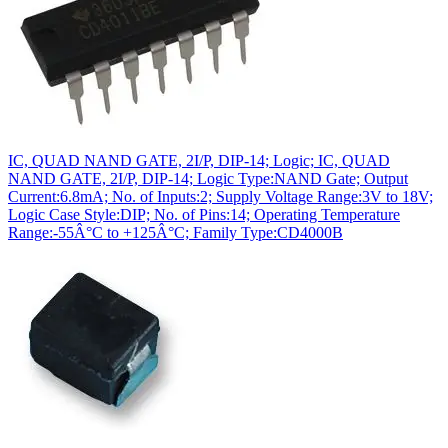
IC, QUAD NAND GATE, 2I/P, DIP-14; Logic; IC, QUAD
NAND GATE, 2I/P, DIP-14; Logic Type:NAND Gate; Output
Current:6.8mA; No. of Inputs:2; Supply Voltage Range:3V to 18V;
Logic Case Style:DIP; No. of Pins:14; Operating Temperature
Range:-55Â°C to +125Â°C; Family Type:CD4000B