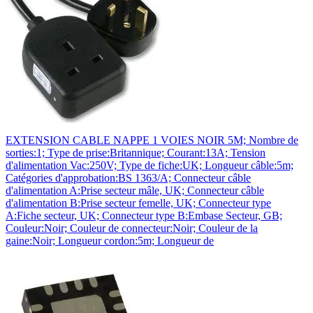
EXTENSION CABLE NAPPE 1 VOIES NOIR 5M; Nombre de
sorties:1; Type de prise:Britannique; Courant:13A; Tension
d'alimentation Vac:250V; Type de fiche:UK; Longueur câble:5m;
Catégories d'approbation:BS 1363/A; Connecteur câble
d'alimentation A:Prise secteur mâle, UK; Connecteur câble
d'alimentation B:Prise secteur femelle, UK; Connecteur type
A:Fiche secteur, UK; Connecteur type B:Embase Secteur, GB;
Couleur:Noir; Couleur de connecteur:Noir; Couleur de la
gaine:Noir; Longueur cordon:5m; Longueur de