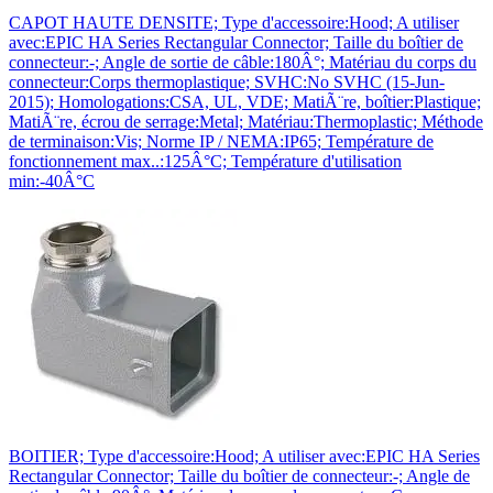
CAPOT HAUTE DENSITE; Type d'accessoire:Hood; A utiliser
avec:EPIC HA Series Rectangular Connector; Taille du boîtier de
connecteur:-; Angle de sortie de câble:180Â°; Matériau du corps du
connecteur:Corps thermoplastique; SVHC:No SVHC (15-Jun-
2015); Homologations:CSA, UL, VDE; MatiÃ¨re, boîtier:Plastique;
MatiÃ¨re, écrou de serrage:Metal; Matériau:Thermoplastic; Méthode
de terminaison:Vis; Norme IP / NEMA:IP65; Température de
fonctionnement max..:125Â°C; Température d'utilisation
min:-40Â°C
BOITIER; Type d'accessoire:Hood; A utiliser avec:EPIC HA Series
Rectangular Connector; Taille du boîtier de connecteur:-; Angle de