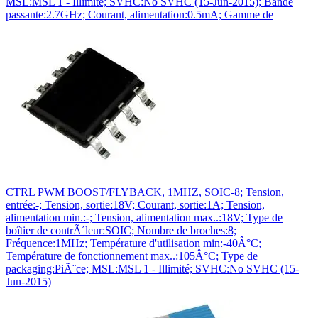
MSL:MSL 1 - Illimité; SVHC:No SVHC (15-Jun-2015); Bande
passante:2.7GHz; Courant, alimentation:0.5mA; Gamme de
CTRL PWM BOOST/FLYBACK, 1MHZ, SOIC-8; Tension,
entrée:-; Tension, sortie:18V; Courant, sortie:1A; Tension,
alimentation min.:-; Tension, alimentation max..:18V; Type de
boîtier de contrÃ´leur:SOIC; Nombre de broches:8;
Fréquence:1MHz; Température d'utilisation min:-40Â°C;
Température de fonctionnement max..:105Â°C; Type de
packaging:PiÃ¨ce; MSL:MSL 1 - Illimité; SVHC:No SVHC (15-
Jun-2015)