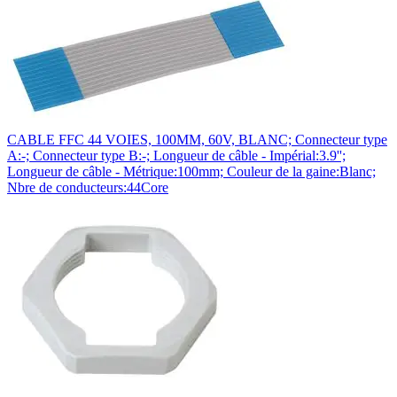
CABLE FFC 44 VOIES, 100MM, 60V, BLANC; Connecteur type
A:-; Connecteur type B:-; Longueur de câble - Impérial:3.9'';
Longueur de câble - Métrique:100mm; Couleur de la gaine:Blanc;
Nbre de conducteurs:44Core