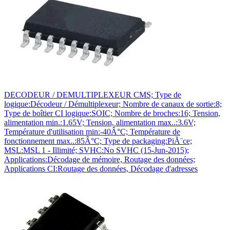
DECODEUR / DEMULTIPLEXEUR CMS; Type de
logique:Décodeur / Démultiplexeur; Nombre de canaux de sortie:8;
Type de boîtier CI logique:SOIC; Nombre de broches:16; Tension,
alimentation min.:1.65V; Tension, alimentation max..:3.6V;
Température d'utilisation min:-40Â°C; Température de
fonctionnement max..:85Â°C; Type de packaging:PiÃ¨ce;
MSL:MSL 1 - Illimité; SVHC:No SVHC (15-Jun-2015);
Applications:Décodage de mémoire, Routage des données;
Applications CI:Routage des données, Décodage d'adresses