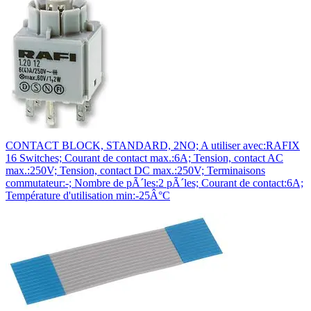
CONTACT BLOCK, STANDARD, 2NO; A utiliser avec:RAFIX
16 Switches; Courant de contact max.:6A; Tension, contact AC
max.:250V; Tension, contact DC max.:250V; Terminaisons
commutateur:-; Nombre de pÃ´les:2 pÃ´les; Courant de contact:6A;
Température d'utilisation min:-25Â°C