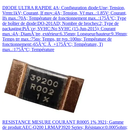
DIODE ULTRA RAPIDE 4A; Configuration diode:Une; Tension,
Vrrm:1kV; Courant, If moy.:4A; Tension, Vf max..:1.85V; Courant,
Ifs max.:70A; Température de fonctionnement max..:175Â°C; Type
de boîtier de diode:DO-201AD; Nombre de broches:2; Type de
packaging:PiÃ¨ce; SVHC:No SVHC (15-Jun-2015); Courant
max.:4A; DiamÃ¨tre, extérieur:6.35mm; Longueur/hauteur:9.39mm;
Temps trr max.:75ns; Temps, trr typ.:100ns; Température de
fonctionnement:-65Â°C Ã +175Â°C; Température, Tj
max..:175Â°C; Température
RESISTANCE MESURE COURANT R0005 1% 3921; Gamme
de produit:AEC-Q200 LRMAP3920 Series; Résistance:0.0005ohm;