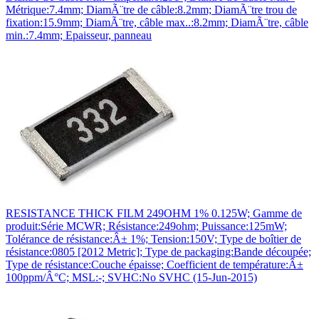
Métrique:7.4mm; DiamÃ¨tre de câble:8.2mm; DiamÃ¨tre trou de
fixation:15.9mm; DiamÃ¨tre, câble max..:8.2mm; DiamÃ¨tre, câble
min.:7.4mm; Epaisseur, panneau
RESISTANCE THICK FILM 249OHM 1% 0.125W; Gamme de
produit:Série MCWR; Résistance:249ohm; Puissance:125mW;
Tolérance de résistance:Â± 1%; Tension:150V; Type de boîtier de
résistance:0805 [2012 Metric]; Type de packaging:Bande découpée;
Type de résistance:Couche épaisse; Coefficient de température:Â±
100ppm/Â°C; MSL:-; SVHC:No SVHC (15-Jun-2015)