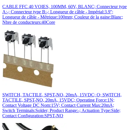
CABLE FFC 40 VOIES, 100MM, 60V, BLANC; Connecteur type
A:-; Connecteur type B:-; Longueur de câble - Impérial:3.9'';
Longueur de câble - Métrique:100mm; Couleur de la gaine:Blanc;
Nbre de conducteurs:40Core
SWITCH, TACTILE, SPST-NO, 20mA, 15VDC; O; SWITCH,
TACTILE, SPST-NO, 20mA, 15VDC; Operating Force:1N;
Contact Voltage DC Nom:15V; Contact Current Max:20mA;
Switch Terminals:Solder; Product Range:-; Actuation Type:Side;
Contact Configuration:SPST-NO