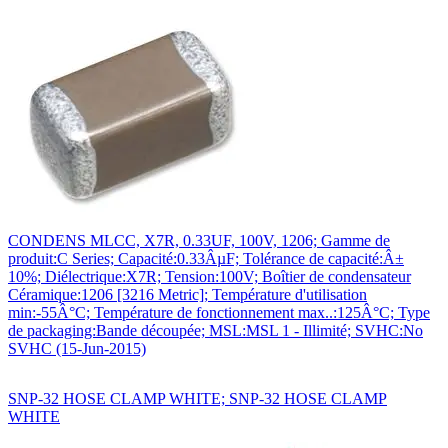
CONDENS MLCC, X7R, 0.33UF, 100V, 1206; Gamme de
produit:C Series; Capacité:0.33ÂµF; Tolérance de capacité:Â±
10%; Diélectrique:X7R; Tension:100V; Boîtier de condensateur
Céramique:1206 [3216 Metric]; Température d'utilisation
min:-55Â°C; Température de fonctionnement max..:125Â°C; Type
de packaging:Bande découpée; MSL:MSL 1 - Illimité; SVHC:No
SVHC (15-Jun-2015)
SNP-32 HOSE CLAMP WHITE; SNP-32 HOSE CLAMP
WHITE