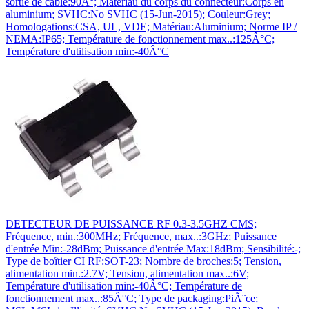
sortie de câble:90Â°; Matériau du corps du connecteur:Corps en
aluminium; SVHC:No SVHC (15-Jun-2015); Couleur:Grey;
Homologations:CSA, UL, VDE; Matériau:Aluminium; Norme IP /
NEMA:IP65; Température de fonctionnement max..:125Â°C;
Température d'utilisation min:-40Â°C
DETECTEUR DE PUISSANCE RF 0.3-3.5GHZ CMS;
Fréquence, min.:300MHz; Fréquence, max..:3GHz; Puissance
d'entrée Min:-28dBm; Puissance d'entrée Max:18dBm; Sensibilité:-;
Type de boîtier CI RF:SOT-23; Nombre de broches:5; Tension,
alimentation min.:2.7V; Tension, alimentation max..:6V;
Température d'utilisation min:-40Â°C; Température de
fonctionnement max..:85Â°C; Type de packaging:PiÃ¨ce;