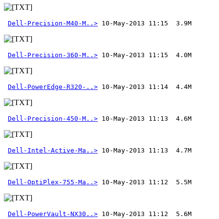
Dell-Precision-M40-M..>
Dell-Precision-360-M..>
Dell-PowerEdge-R320-..>
Dell-Precision-450-M..>
Dell-Intel-Active-Ma..>
Dell-OptiPlex-755-Ma..>
Dell-PowerVault-NX30..>