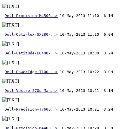
Dell-Precision-M4500..>
Dell-OptiPlex-SX280-..>
Dell-Latitude-E6400-..>
Dell-PowerEdge-T100-..>
Dell-Vostro-270s-Man..>
Dell-Precision-T7600..>
Dell-Precision-M4400..>