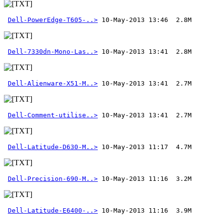
Dell-PowerEdge-T605-..>
Dell-7330dn-Mono-Las..>
Dell-Alienware-X51-M..>
Dell-Comment-utilise..>
 10-May-2013 13:41  2.7M 
Dell-Latitude-D630-M..>
Dell-Precision-690-M..>
Dell-Latitude-E6400-..>