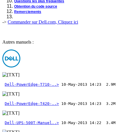
Questions les plus fréquentes
Obtention du code source
Remerciements
->
Commander sur Dell.com, Cliquez ici
Autres manuels :
Dell-PowerEdge-T710-..>
Dell-PowerEdge-T420-..>
Dell-UPS-500T-Manuel..>