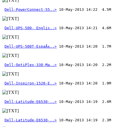
Dell-PowerConnect-55..>
Dell-UPS-500- Englis..>
Dell-UPS-500T-EspaÃ±..>
Dell-OptiPlex-330-Ma..>
Dell-Inspiron-1520-E..>
Dell-Latitude-E6530-..>
Dell-Latitude-E6530-..>